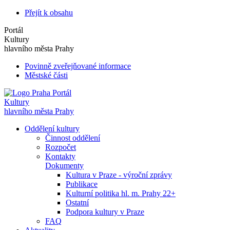
Přejít k obsahu
Portál
Kultury
hlavního města Prahy
Povinně zveřejňované informace
Městské části
Portál
Kultury
hlavního města Prahy
Oddělení kultury
Činnost oddělení
Rozpočet
Kontakty
Dokumenty
Kultura v Praze - výroční zprávy
Publikace
Kulturní politika hl. m. Prahy 22+
Ostatní
Podpora kultury v Praze
FAQ