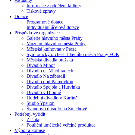
Aktuality
Informace z oddělení kultury
Tiskové zprávy
Dotace
Programové dotace
Individuální účelová dotace
Příspěvkové organizace
Galerie hlavního města Prahy
Muzeum hlavního města Prahy
Městská knihovna v Praze
Symfonický orchestr hlavního města Prahy FOK
Městská divadla pražská
Divadlo Minor
Divadlo na Vinohradech
Divadlo Na zábradlí
Divadlo pod Palmovkou
Divadlo Spejbla a Hurvínka
Divadlo v Dlouhé
Hudební divadlo v Karlíně
Studio Ypsilon
Švandovo divadlo na Smíchově
Potřebuji vyřídit
Záštita
Pouliční umělecké veřejné produkce
Výbor a komise