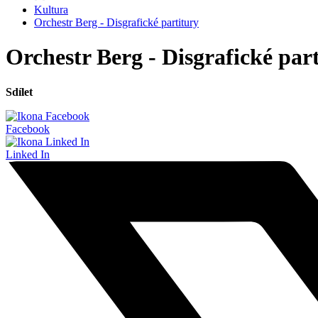
Kultura
Orchestr Berg - Disgrafické partitury
Orchestr Berg - Disgrafické par
Sdílet
Facebook
Linked In