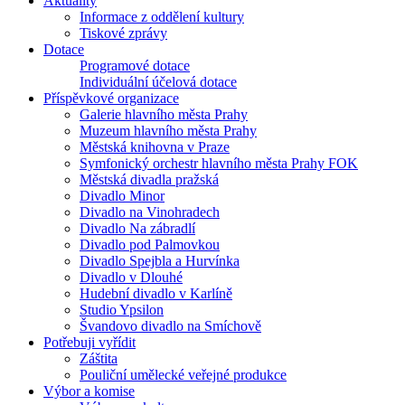
Aktuality
Informace z oddělení kultury
Tiskové zprávy
Dotace
Programové dotace
Individuální účelová dotace
Příspěvkové organizace
Galerie hlavního města Prahy
Muzeum hlavního města Prahy
Městská knihovna v Praze
Symfonický orchestr hlavního města Prahy FOK
Městská divadla pražská
Divadlo Minor
Divadlo na Vinohradech
Divadlo Na zábradlí
Divadlo pod Palmovkou
Divadlo Spejbla a Hurvínka
Divadlo v Dlouhé
Hudební divadlo v Karlíně
Studio Ypsilon
Švandovo divadlo na Smíchově
Potřebuji vyřídit
Záštita
Pouliční umělecké veřejné produkce
Výbor a komise