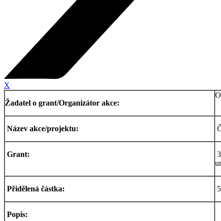
X
O
Žadatel o grant/Organizátor akce:
Název akce/projektu:
Č
Grant:
3
u
Přidělená částka:
5
Popis: