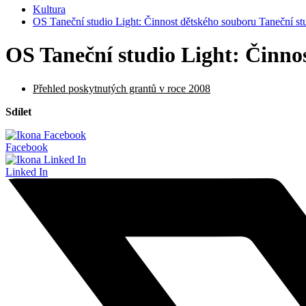
Kultura
OS Taneční studio Light: Činnost dětského souboru Taneční st
OS Taneční studio Light: Činno
Přehled poskytnutých grantů v roce 2008
Sdílet
Facebook
Linked In