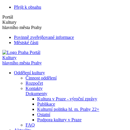
Přejít k obsahu
Portál
Kultury
hlavního města Prahy
Povinně zveřejňované informace
Městské části
Portál
Kultury
hlavního města Prahy
Oddělení kultury
Činnost oddělení
Rozpočet
Kontakty
Dokumenty
Kultura v Praze - výroční zprávy
Publikace
Kulturní politika hl. m. Prahy 22+
Ostatní
Podpora kultury v Praze
FAQ