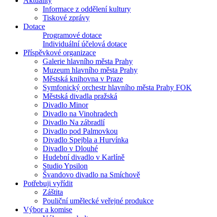
Aktuality
Informace z oddělení kultury
Tiskové zprávy
Dotace
Programové dotace
Individuální účelová dotace
Příspěvkové organizace
Galerie hlavního města Prahy
Muzeum hlavního města Prahy
Městská knihovna v Praze
Symfonický orchestr hlavního města Prahy FOK
Městská divadla pražská
Divadlo Minor
Divadlo na Vinohradech
Divadlo Na zábradlí
Divadlo pod Palmovkou
Divadlo Spejbla a Hurvínka
Divadlo v Dlouhé
Hudební divadlo v Karlíně
Studio Ypsilon
Švandovo divadlo na Smíchově
Potřebuji vyřídit
Záštita
Pouliční umělecké veřejné produkce
Výbor a komise