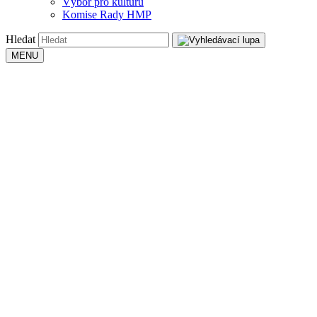
Výbor pro kulturu
Komise Rady HMP
Hledat
MENU