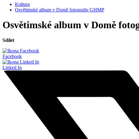
Kultura
Osvětimské album v Domě fotografie GHMP
Osvětimské album v Domě fot
Sdílet
Facebook
Linked In