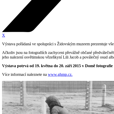
X
Výstava pořádaná ve spolupráci s Židovským muzeem prezentuje všech
Ačkoliv jsou na fotografiích zachyceni převážně občané předválečné
jeho nalezení osvětimskou vězeňkyní Lili Jacob a poválečný osud al
Výstava potrvá od 19. května do 20. září 2015 v Domě fotografie 
Více informací naleznete na
www.ghmp.cz.