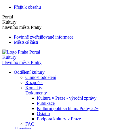
Přejít k obsahu
Portál
Kultury
hlavního města Prahy
Povinně zveřejňované informace
Městské části
Portál
Kultury
hlavního města Prahy
Oddělení kultury
Činnost oddělení
Rozpočet
Kontakty
Dokumenty
Kultura v Praze - výroční zprávy
Publikace
Kulturní politika hl. m. Prahy 22+
Ostatní
Podpora kultury v Praze
FAQ