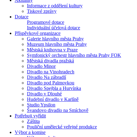
Aktuality
Informace z oddělení kultury
Tiskové zprávy
Dotace
Programové dotace
Individuální účelová dotace
Příspěvkové organizace
Galerie hlavního města Prahy
Muzeum hlavního města Prahy
Městská knihovna v Praze
Symfonický orchestr hlavního města Prahy FOK
Městská divadla pražská
Divadlo Minor
Divadlo na Vinohradech
Divadlo Na zábradlí
Divadlo pod Palmovkou
Divadlo Spejbla a Hurvínka
Divadlo v Dlouhé
Hudební divadlo v Karlíně
Studio Ypsilon
Švandovo divadlo na Smíchově
Potřebuji vyřídit
Záštita
Pouliční umělecké veřejné produkce
Výbor a komise