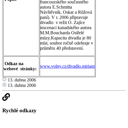
francouzského současného
autora E.Schmitta
Návštěvník, Oskar a Růžová
paní). V r. 2006 připravuje
divadlo v režii O. Zajíce
inscenaci kanadského autora
M.M.Boucharda Osiřelé
múzy.Kapacita divadla je 80
míst, soubor ročně odehraje v
průměru 40 představení.
Odkaz na
www.volny.cz/divadlo.miriam
webové
stránky:
13. dubna 2006
13. dubna 2006
Rychlé odkazy