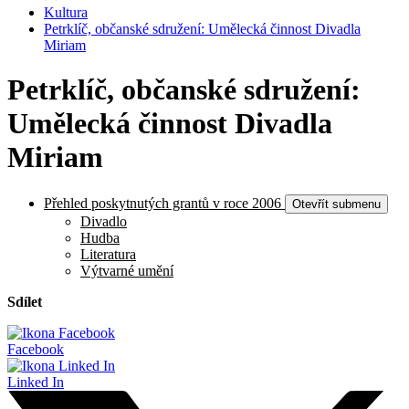
Kultura
Petrklíč, občanské sdružení: Umělecká činnost Divadla
Miriam
Petrklíč, občanské sdružení:
Umělecká činnost Divadla
Miriam
Přehled poskytnutých grantů v roce 2006
Otevřít submenu
Divadlo
Hudba
Literatura
Výtvarné umění
Sdílet
Facebook
Linked In