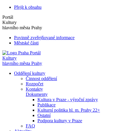
Přejít k obsahu
Portál
Kultury
hlavního města Prahy
Povinně zveřejňované informace
Městské části
Portál
Kultury
hlavního města Prahy
Oddělení kultury
Činnost oddělení
Rozpočet
Kontakty
Dokumenty
Kultura v Praze - výroční zprávy
Publikace
Kulturní politika hl. m. Prahy 22+
Ostatní
Podpora kultury v Praze
FAQ