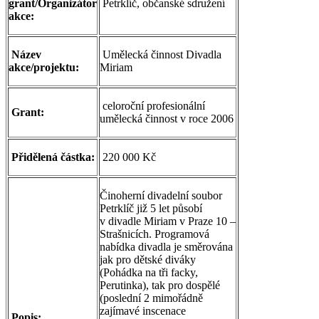
grant/Organizátor
Petrklíč, občanské sdružení
akce:
Název
Umělecká činnost Divadla
akce/projektu:
Miriam
celoroční profesionální
Grant:
umělecká činnost v roce 2006
Přidělená částka:
220 000 Kč
Činoherní divadelní soubor
Petrklíč již 5 let působí
v divadle Miriam v Praze 10 –
Strašnicích. Programová
nabídka divadla je směrována
jak pro dětské diváky
(Pohádka na tři facky,
Perutinka), tak pro dospělé
(poslední 2 mimořádně
zajímavé inscenace
Popis: