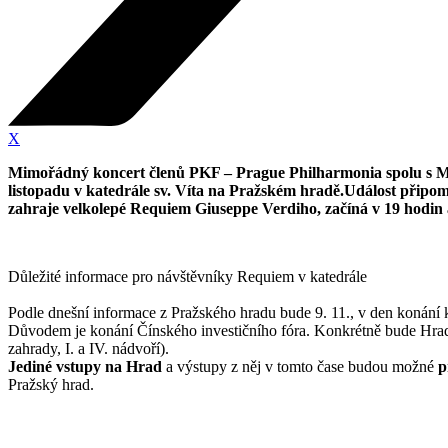
X
Mimořádný koncert členů PKF – Prague Philharmonia spolu s Mü
listopadu v katedrále sv. Víta na Pražském hradě.Událost připome
zahraje velkolepé Requiem Giuseppe Verdiho, začíná v 19 hodin 
Důležité informace pro návštěvníky Requiem v katedrále
Podle dnešní informace z Pražského hradu bude 9. 11., v den konán
Důvodem je konání Čínského investičního fóra. Konkrétně bude Hrad
zahrady, I. a IV. nádvoří).
Jediné vstupy na Hrad
a výstupy z něj v tomto čase budou možné
p
Pražský hrad.