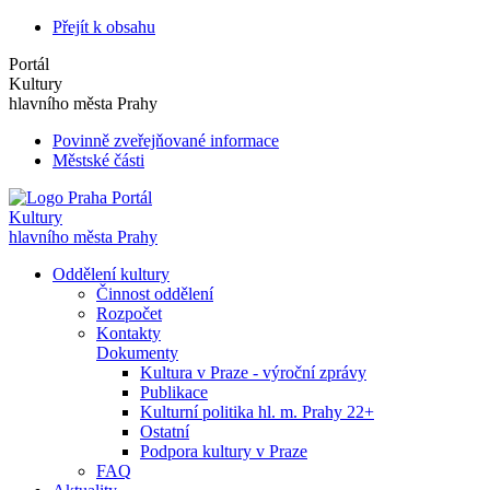
Přejít k obsahu
Portál
Kultury
hlavního města Prahy
Povinně zveřejňované informace
Městské části
Portál
Kultury
hlavního města Prahy
Oddělení kultury
Činnost oddělení
Rozpočet
Kontakty
Dokumenty
Kultura v Praze - výroční zprávy
Publikace
Kulturní politika hl. m. Prahy 22+
Ostatní
Podpora kultury v Praze
FAQ