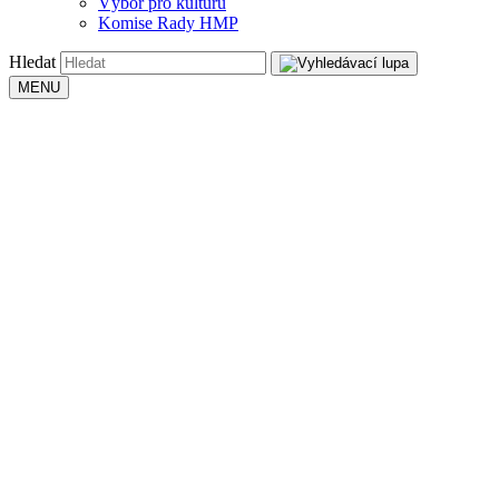
Výbor pro kulturu
Komise Rady HMP
Hledat
MENU