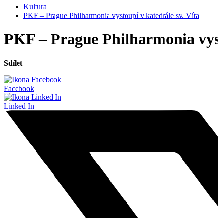
Kultura
PKF – Prague Philharmonia vystoupí v katedrále sv. Víta
PKF – Prague Philharmonia vyst
Sdílet
Facebook
Linked In