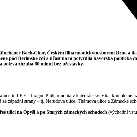
nchener Bach-Chor, Českým filharmonickým sborem Brno a italsk
ne pád Berlínské zdi a účast na ní potvrdila bavorská politická de
a potrvá zhruba 80 minut bez přestávky.
í koncertu PKF – Prague Philharmonia v katedrále sv. Víta, kompletn
 ze západní strany – tj. Nerudova ulice, Thámova ulice a Zámecké sc
řes ulici na Opyši a po Starých zámeckých schodech
(východní vst