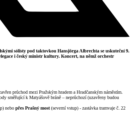
ými sólisty pod taktovkou Hansjörga Albrechta se uskuteční 9.
legace i český ministr kultury. Koncert, na němž orchestr
ě uzavřen průchod mezi Pražským hradem a Hradčanským náměstím.
hody směřující k Matyášově bráně – neprůchozí (uzavřeny budou
up) nebo
přes Prašný most
(severní vstup) - zastávka tramvaje č. 22