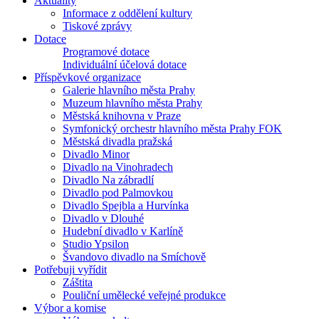
Aktuality
Informace z oddělení kultury
Tiskové zprávy
Dotace
Programové dotace
Individuální účelová dotace
Příspěvkové organizace
Galerie hlavního města Prahy
Muzeum hlavního města Prahy
Městská knihovna v Praze
Symfonický orchestr hlavního města Prahy FOK
Městská divadla pražská
Divadlo Minor
Divadlo na Vinohradech
Divadlo Na zábradlí
Divadlo pod Palmovkou
Divadlo Spejbla a Hurvínka
Divadlo v Dlouhé
Hudební divadlo v Karlíně
Studio Ypsilon
Švandovo divadlo na Smíchově
Potřebuji vyřídit
Záštita
Pouliční umělecké veřejné produkce
Výbor a komise