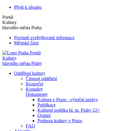
Přejít k obsahu
Portál
Kultury
hlavního města Prahy
Povinně zveřejňované informace
Městské části
Portál
Kultury
hlavního města Prahy
Oddělení kultury
Činnost oddělení
Rozpočet
Kontakty
Dokumenty
Kultura v Praze - výroční zprávy
Publikace
Kulturní politika hl. m. Prahy 22+
Ostatní
Podpora kultury v Praze
FAQ