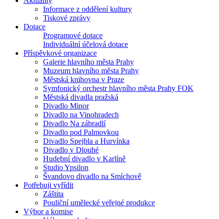
Aktuality
Informace z oddělení kultury
Tiskové zprávy
Dotace
Programové dotace
Individuální účelová dotace
Příspěvkové organizace
Galerie hlavního města Prahy
Muzeum hlavního města Prahy
Městská knihovna v Praze
Symfonický orchestr hlavního města Prahy FOK
Městská divadla pražská
Divadlo Minor
Divadlo na Vinohradech
Divadlo Na zábradlí
Divadlo pod Palmovkou
Divadlo Spejbla a Hurvínka
Divadlo v Dlouhé
Hudební divadlo v Karlíně
Studio Ypsilon
Švandovo divadlo na Smíchově
Potřebuji vyřídit
Záštita
Pouliční umělecké veřejné produkce
Výbor a komise