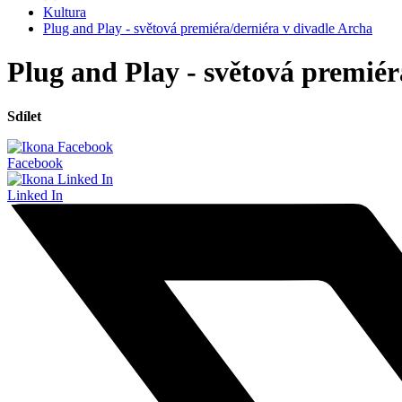
Kultura
Plug and Play - světová premiéra/derniéra v divadle Archa
Plug and Play - světová premiér
Sdílet
Facebook
Linked In