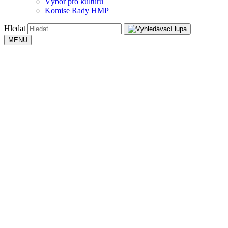
Výbor pro kulturu
Komise Rady HMP
Hledat
MENU