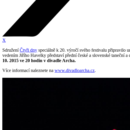
X
Sdružení
Čtyři dny
speciálně k 20. výročí svého festivalu připravilo
vedením Jiřího Havelky představí přední české a slovenské taneční 
10. 2015 ve 20 hodin v divadle Archa.
Více informací naleznete na
www.divadloarcha.cz
.