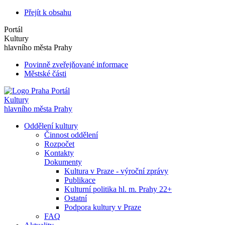
Přejít k obsahu
Portál
Kultury
hlavního města Prahy
Povinně zveřejňované informace
Městské části
Portál
Kultury
hlavního města Prahy
Oddělení kultury
Činnost oddělení
Rozpočet
Kontakty
Dokumenty
Kultura v Praze - výroční zprávy
Publikace
Kulturní politika hl. m. Prahy 22+
Ostatní
Podpora kultury v Praze
FAQ