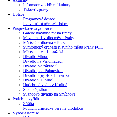
Aktuality
Informace z oddělení kultury
Tiskové zprávy
Dotace
Programové dotace
Individuální účelová dotace
Příspěvkové organizace
Galerie hlavního města Prahy
Muzeum hlavního města Prahy
Městská knihovna v Praze
Symfonický orchestr hlavního města Prahy FOK
Městská divadla pražská
Divadlo Minor
Divadlo na Vinohradech
Divadlo Na zábradlí
Divadlo pod Palmovkou
Divadlo Spejbla a Hurvínka
Divadlo v Dlouhé
Hudební divadlo v Karlíně
Studio Ypsilon
Švandovo divadlo na Smíchově
Potřebuji vyřídit
Záštita
Pouliční umělecké veřejné produkce
Výbor a komise