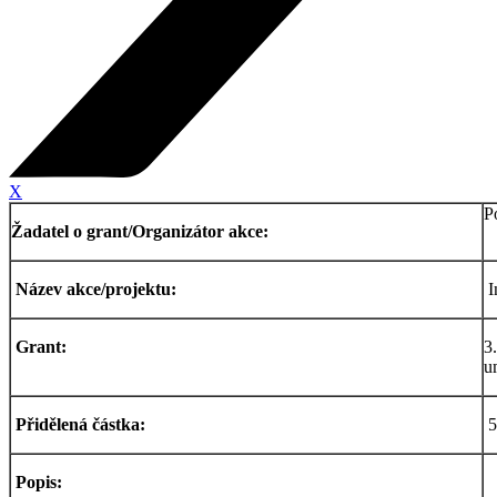
X
P
Žadatel o grant/Organizátor akce:
Název akce/projektu:
I
Grant:
3
u
Přidělená částka:
5
Popis: