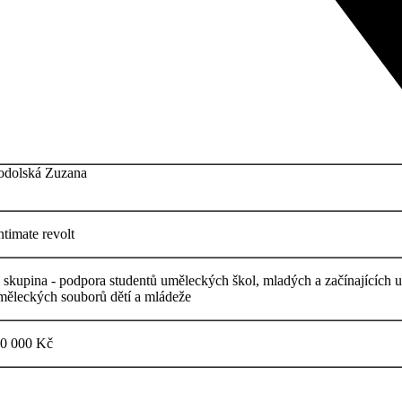
odolská Zuzana
ntimate revolt
. skupina - podpora studentů uměleckých škol, mladých a začínajících 
měleckých souborů dětí a mládeže
0 000 Kč