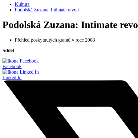
Kultura
Podolská Zuzana: Intimate revolt
Podolská Zuzana: Intimate revo
Přehled poskytnutých grantů v roce 2008
Sdílet
Facebook
Linked In