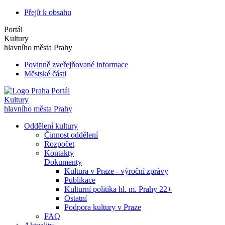
Přejít k obsahu
Portál
Kultury
hlavního města Prahy
Povinně zveřejňované informace
Městské části
Portál
Kultury
hlavního města Prahy
Oddělení kultury
Činnost oddělení
Rozpočet
Kontakty
Dokumenty
Kultura v Praze - výroční zprávy
Publikace
Kulturní politika hl. m. Prahy 22+
Ostatní
Podpora kultury v Praze
FAQ