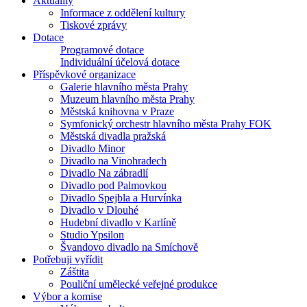
Aktuality
Informace z oddělení kultury
Tiskové zprávy
Dotace
Programové dotace
Individuální účelová dotace
Příspěvkové organizace
Galerie hlavního města Prahy
Muzeum hlavního města Prahy
Městská knihovna v Praze
Symfonický orchestr hlavního města Prahy FOK
Městská divadla pražská
Divadlo Minor
Divadlo na Vinohradech
Divadlo Na zábradlí
Divadlo pod Palmovkou
Divadlo Spejbla a Hurvínka
Divadlo v Dlouhé
Hudební divadlo v Karlíně
Studio Ypsilon
Švandovo divadlo na Smíchově
Potřebuji vyřídit
Záštita
Pouliční umělecké veřejné produkce
Výbor a komise