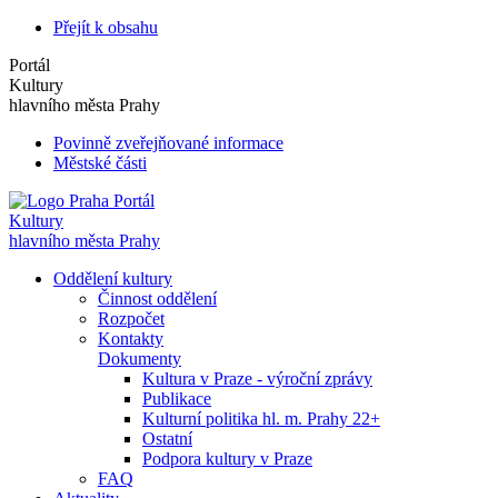
Přejít k obsahu
Portál
Kultury
hlavního města Prahy
Povinně zveřejňované informace
Městské části
Portál
Kultury
hlavního města Prahy
Oddělení kultury
Činnost oddělení
Rozpočet
Kontakty
Dokumenty
Kultura v Praze - výroční zprávy
Publikace
Kulturní politika hl. m. Prahy 22+
Ostatní
Podpora kultury v Praze
FAQ