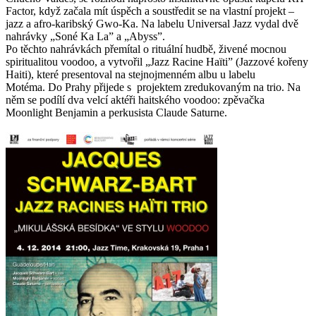
Factor, když začala mít úspěch a soustředit se na vlastní projekt –
jazz a afro-karibský Gwo-Ka. Na labelu Universal Jazz vydal dvě
nahrávky „Soné Ka La” a „Abyss”.
Po těchto nahrávkách přemítal o rituální hudbě, živené mocnou
spiritualitou voodoo, a vytvořil „Jazz Racine Haïti” (Jazzové kořeny
Haiti), které presentoval na stejnojmenném albu u labelu
Motéma. Do Prahy přijede s projektem zredukovaným na trio. Na
něm se podílí dva velcí aktéři haitského voodoo: zpěvačka
Moonlight Benjamin a perkusista Claude Saturne.