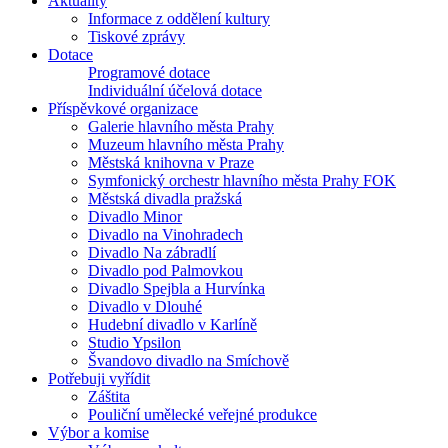
Aktuality
Informace z oddělení kultury
Tiskové zprávy
Dotace
Programové dotace
Individuální účelová dotace
Příspěvkové organizace
Galerie hlavního města Prahy
Muzeum hlavního města Prahy
Městská knihovna v Praze
Symfonický orchestr hlavního města Prahy FOK
Městská divadla pražská
Divadlo Minor
Divadlo na Vinohradech
Divadlo Na zábradlí
Divadlo pod Palmovkou
Divadlo Spejbla a Hurvínka
Divadlo v Dlouhé
Hudební divadlo v Karlíně
Studio Ypsilon
Švandovo divadlo na Smíchově
Potřebuji vyřídit
Záštita
Pouliční umělecké veřejné produkce
Výbor a komise