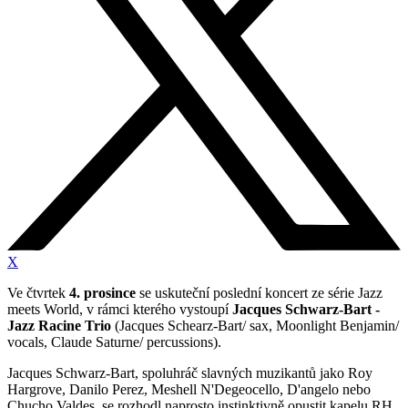
X
Ve čtvrtek
4. prosince
se uskuteční poslední koncert ze série Jazz
meets World, v rámci kterého vystoupí
Jacques Schwarz-Bart -
Jazz Racine Trio
(Jacques Schearz-Bart/ sax, Moonlight Benjamin/
vocals, Claude Saturne/ percussions).
Jacques Schwarz-Bart, spoluhráč slavných muzikantů jako Roy
Hargrove, Danilo Perez, Meshell N'Degeocello, D'angelo nebo
Chucho Valdes, se rozhodl naprosto instinktivně opustit kapelu RH