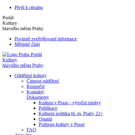
Přejít k obsahu
Portál
Kultury
hlavního města Prahy
Povinně zveřejňované informace
Městské části
Portál
Kultury
hlavního města Prahy
Oddělení kultury
Činnost oddělení
Rozpočet
Kontakty
Dokumenty
Kultura v Praze - výroční zprávy
Publikace
Kulturní politika hl. m. Prahy 22+
Ostatní
Podpora kultury v Praze
FAQ