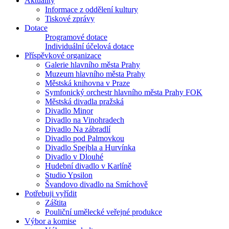
Aktuality
Informace z oddělení kultury
Tiskové zprávy
Dotace
Programové dotace
Individuální účelová dotace
Příspěvkové organizace
Galerie hlavního města Prahy
Muzeum hlavního města Prahy
Městská knihovna v Praze
Symfonický orchestr hlavního města Prahy FOK
Městská divadla pražská
Divadlo Minor
Divadlo na Vinohradech
Divadlo Na zábradlí
Divadlo pod Palmovkou
Divadlo Spejbla a Hurvínka
Divadlo v Dlouhé
Hudební divadlo v Karlíně
Studio Ypsilon
Švandovo divadlo na Smíchově
Potřebuji vyřídit
Záštita
Pouliční umělecké veřejné produkce
Výbor a komise