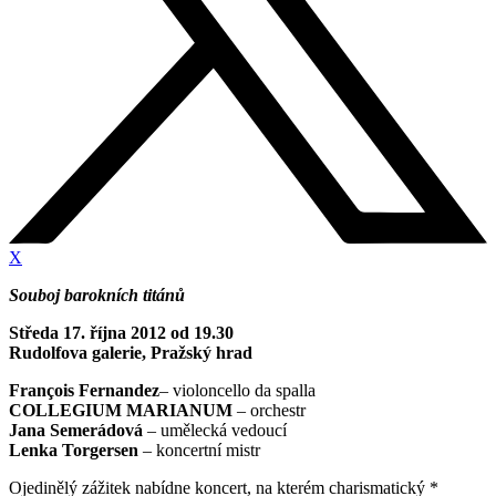
X
Souboj barokních titánů
Středa 17. října 2012 od 19.30
Rudolfova galerie, Pražský hrad
François Fernandez
– violoncello da spalla
COLLEGIUM MARIANUM
– orchestr
Jana Semerádová
– umělecká vedoucí
Lenka Torgersen
– koncertní mistr
Ojedinělý zážitek nabídne koncert, na kterém charismatický *