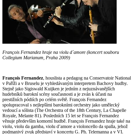
François Fernandez hraje na violu d´amore (koncert souboru
Collegium Marianum, Praha 2009)
François Fernandez
, houslista a pedagog na Conservatoir National
v Paříži a v Bruselu je vyhledávaným interpretem Bachovy hudby.
Stejně jako Sigiswald Kuijken je jedním z nejuznávanějších
hudebníků barokní scény současnosti a je zván k účasti na
prestižních pódiích po celém světě. François Fernandez
spolupracoval s nejlepšími barokními orchestry jako umělecký
vedoucí a sólista (The Orchestra of the 18th Century, La Chapelle
Royale, Melante 81). Posledních 15 let se François Fernandez
věnuje především komorní hudbě. François Fernandez hraje také na
violu, violu da gamba, violu d’amore a violoncello da spalla, jehož
podmanivý zvuk představí v koncertu G. Ph. Telemanna a v VI.