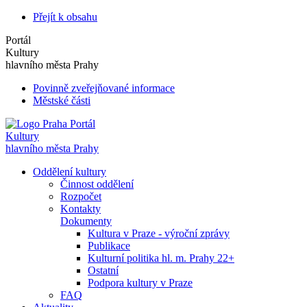
Přejít k obsahu
Portál
Kultury
hlavního města Prahy
Povinně zveřejňované informace
Městské části
Portál
Kultury
hlavního města Prahy
Oddělení kultury
Činnost oddělení
Rozpočet
Kontakty
Dokumenty
Kultura v Praze - výroční zprávy
Publikace
Kulturní politika hl. m. Prahy 22+
Ostatní
Podpora kultury v Praze
FAQ