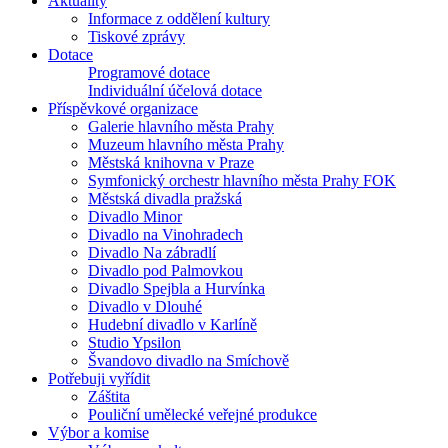
Aktuality
Informace z oddělení kultury
Tiskové zprávy
Dotace
Programové dotace
Individuální účelová dotace
Příspěvkové organizace
Galerie hlavního města Prahy
Muzeum hlavního města Prahy
Městská knihovna v Praze
Symfonický orchestr hlavního města Prahy FOK
Městská divadla pražská
Divadlo Minor
Divadlo na Vinohradech
Divadlo Na zábradlí
Divadlo pod Palmovkou
Divadlo Spejbla a Hurvínka
Divadlo v Dlouhé
Hudební divadlo v Karlíně
Studio Ypsilon
Švandovo divadlo na Smíchově
Potřebuji vyřídit
Záštita
Pouliční umělecké veřejné produkce
Výbor a komise