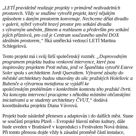
„
LETÍ pravidelně realizuje projekty v primárně nedivadelních
prostorech. Vždy se snažíme vytvořit projekt, který nějakým
způsobem s daným prostorem konvenuje. Nechceme dělat divadlo
v galerii, nýbrž vytvořit hravý prostor pro setkání divadla
s výtvarným uměním, filmem a rozhlasem a především pro setkání
jejích příznivců, pro což je Centrum současného umění DOX
ideálním prostorem,“
říká umělecká vedoucí LETÍ Martina
Schlegelová.
Tento projekt má i svůj širší společenský rozměr.
„Doprovodným
programem projektu budou venkovní intervence, které jsou
inspirovány projektem Proti městu, jenž ve Španělsku vytvořil Esteve
Soler spolu s architektem Jordi Queraltem. Výtvarné zásahy do
městské architektury budou situovány do ulic pražských Holešovic a
Bubenče a výtvarnou metaforou se vyjádří ke
společenským problémům v konkrétním kontextu této pražské čtvrti.
Na konceptu intervencí pracujeme s několika místními občanskými
iniciativami a se studenty architektury ČVUT,“
dodává
koordinátorka projektu Diana Vávrová.
Projekt bude následně přenesen a adaptován i do dalších měst. Stane
se součástí projektu Plzeň – Evropské hlavní město kultury, dále
bude uveden v Bratislavě v koprodukci s Festivalem Nová dráma.
Při tomto přenosu dojde vždy k zásadní proměně částí instalace,