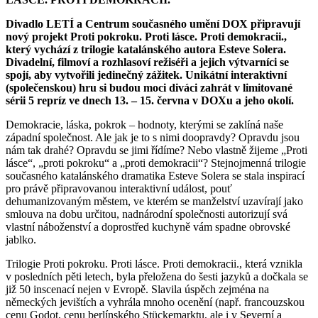
Divadlo LETÍ a Centrum současného umění DOX připravují
nový projekt Proti pokroku. Proti lásce. Proti demokracii.,
který vychází z trilogie katalánského autora Esteve Solera.
Divadelní, filmoví a rozhlasoví režiséři a jejich výtvarníci se
spojí, aby vytvořili jedinečný zážitek. Unikátní interaktivní
(společenskou) hru si budou moci diváci zahrát v limitované
sérii 5 repríz ve dnech 13. – 15. června v DOXu a jeho okolí.
Demokracie, láska, pokrok – hodnoty, kterými se zaklíná naše
západní společnost. Ale jak je to s nimi doopravdy? Opravdu jsou
nám tak drahé? Opravdu se jimi řídíme? Nebo vlastně žijeme „Proti
lásce“, „proti pokroku“ a „proti demokracii“? Stejnojmenná trilogie
současného katalánského dramatika Esteve Solera se stala inspirací
pro právě připravovanou interaktivní událost, pouť
dehumanizovaným městem, ve kterém se manželství uzavírají jako
smlouva na dobu určitou, nadnárodní společnosti autorizují svá
vlastní náboženství a doprostřed kuchyně vám spadne obrovské
jablko.
Trilogie Proti pokroku. Proti lásce. Proti demokracii., která vznikla
v posledních pěti letech, byla přeložena do šesti jazyků a dočkala se
již 50 inscenací nejen v Evropě. Slavila úspěch zejména na
německých jevištích a vyhrála mnoho ocenění (např. francouzskou
cenu Godot, cenu berlínského Stückemarktu, ale i v Severní a