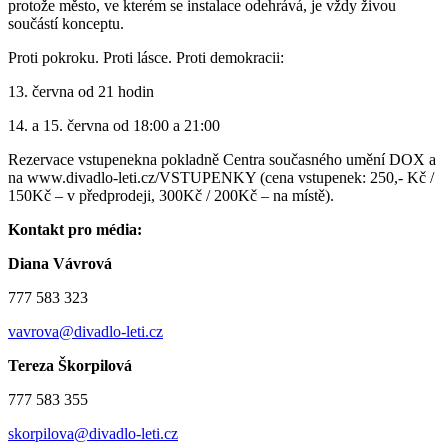
protože město, ve kterém se instalace odehrává, je vždy živou
součástí konceptu.
Proti pokroku. Proti lásce. Proti demokracii:
13. června od 21 hodin
14. a 15. června od 18:00 a 21:00
Rezervace vstupenekna pokladně Centra současného umění DOX a
na www.divadlo-leti.cz/VSTUPENKY (cena vstupenek: 250,- Kč /
150Kč – v předprodeji, 300Kč / 200Kč – na místě).
Kontakt pro média:
Diana Vávrová
777 583 323
vavrova@divadlo-leti.cz
Tereza Škorpilová
777 583 355
skorpilova@divadlo-leti.cz