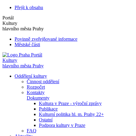
Přejít k obsahu
Portál
Kultury
hlavního města Prahy
Povinně zveřejňované informace
Městské části
Portál
Kultury
hlavního města Prahy
Oddělení kultury
Činnost oddělení
Rozpočet
Kontakty
Dokumenty
Kultura v Praze - výroční zprávy
Publikace
Kulturní politika hl. m. Prahy 22+
Ostatní
Podpora kultury v Praze
FAQ