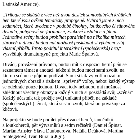
Latinské Americe).
„Trilogie se skládá z více než dvou desítek samostatných krátkých
her, které jsou ovšem tematicky propojené. Vybrali jsme z nich
sedmnáct, které uvedeme v podobě činohry, loutkového či stínového
divadla, pohybové performance, zvukové instalace a filmu.
Jednotlivé scény budou probíhat paralelně na několika místech
zároveň a diváci budou mít možnost poskládat si výběrem svůj
vlastní příběh. Proto podtitul interaktivní (společenská) hra
,“
vysvětluje dramaturgyně projektu Marie Špalová.
Diváci, provázení průvodci, budou mít k dispozici herní plán se
seznamem témat a anotací, takže si budou moci sami zvolit, na
kterou scénu se půjdou podívat. Sami si tak vytvoří mozaiku
jednotlivých obrazů s rizikem „správné“ volby, neboť každý výstup
se odehraje pouze jednou. Diváci tedy nebudou mít možnost
zhlédnout všechny obrazy a každý z nich si poskládá svůj „scénář“.
Každý účastník tak prožije svůj unikátní příběh na základě
(společenských) témat, která si sám zvolí, která on považuje za
klíčová.
Na projektu se bude podílet přes dvacet herců, tanečníků
a loutkoherců, pět výtvarníků a sedm režisérů (Daniel Špinar,
Marián Amsler, Sláva Daubnerová, Natália Deáková, Martina
Schlegelová, Ivan Buraj a JQr ).