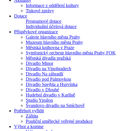
Aktuality
Informace z oddělení kultury
Tiskové zprávy
Dotace
Programové dotace
Individuální účelová dotace
Příspěvkové organizace
Galerie hlavního města Prahy
Muzeum hlavního města Prahy
Městská knihovna v Praze
Symfonický orchestr hlavního města Prahy FOK
Městská divadla pražská
Divadlo Minor
Divadlo na Vinohradech
Divadlo Na zábradlí
Divadlo pod Palmovkou
Divadlo Spejbla a Hurvínka
Divadlo v Dlouhé
Hudební divadlo v Karlíně
Studio Ypsilon
Švandovo divadlo na Smíchově
Potřebuji vyřídit
Záštita
Pouliční umělecké veřejné produkce
Výbor a komise