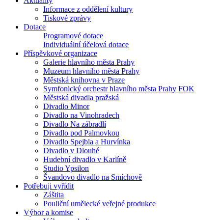
Aktuality
Informace z oddělení kultury
Tiskové zprávy
Dotace
Programové dotace
Individuální účelová dotace
Příspěvkové organizace
Galerie hlavního města Prahy
Muzeum hlavního města Prahy
Městská knihovna v Praze
Symfonický orchestr hlavního města Prahy FOK
Městská divadla pražská
Divadlo Minor
Divadlo na Vinohradech
Divadlo Na zábradlí
Divadlo pod Palmovkou
Divadlo Spejbla a Hurvínka
Divadlo v Dlouhé
Hudební divadlo v Karlíně
Studio Ypsilon
Švandovo divadlo na Smíchově
Potřebuji vyřídit
Záštita
Pouliční umělecké veřejné produkce
Výbor a komise