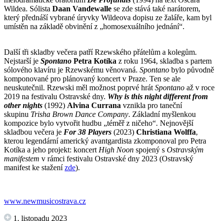
Wildea. Sólista
Daan Vandewalle
se zde stává také narátorem,
který přednáší vybrané úryvky Wildeova dopisu ze žaláře, kam byl
umístěn na základě obvinění z „homosexuálního jednání“.
Další tři skladby večera patří Rzewského přátelům a kolegům.
Nejstarší je
Spontano
Petra Kotíka
z roku 1964, skladba s partem
sólového klavíru je Rzewskému věnovaná.
Spontano
bylo původně
komponované pro plánovaný koncert v Praze. Ten se ale
neuskutečnil. Rzewski měl možnost poprvé hrát
Spontano
až v roce
2019 na festivalu Ostravské dny.
Why is this night different from
other nights
(1992)
Alvina Currana
vznikla pro taneční
skupinu
Trisha Brown Dance Company
. Základní myšlenkou
kompozice bylo vytvořit hudbu „téměř z ničeho“. Nejnovější
skladbou večera je
For 38 Players
(2023)
Christiana Wolffa
,
kterou legendární americký avantgardista zkomponoval pro Petra
Kotíka a jeho projekt: koncert
High Noon
spojený s
Ostravským
manifestem
v rámci festivalu Ostravské dny 2023 (Ostravský
manifest ke stažení
zde
).
www.newmusicostrava.cz
1. listopadu 2023