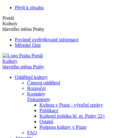
Přejít k obsahu
Portál
Kultury
hlavního města Prahy
Povinně zveřejňované informace
Městské části
Portál
Kultury
hlavního města Prahy
Oddělení kultury
Činnost oddělení
Rozpočet
Kontakty
Dokumenty
Kultura v Praze - výroční zprávy
Publikace
Kulturní politika hl. m. Prahy 22+
Ostatní
Podpora kultury v Praze
FAQ