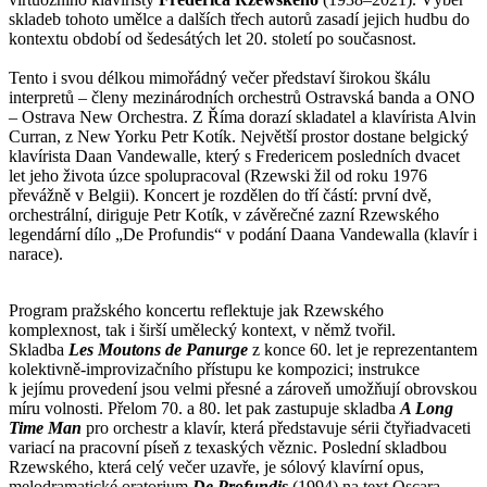
skladeb tohoto umělce a dalších třech autorů zasadí jejich hudbu do
kontextu období od šedesátých let 20. století po současnost.
Tento i svou délkou mimořádný večer představí širokou škálu
interpretů – členy mezinárodních orchestrů Ostravská banda a ONO
– Ostrava New Orchestra. Z Říma dorazí skladatel a klavírista Alvin
Curran, z New Yorku Petr Kotík. Největší prostor dostane belgický
klavírista Daan Vandewalle, který s Fredericem posledních dvacet
let jeho života úzce spolupracoval (Rzewski žil od roku 1976
převážně v Belgii). Koncert je rozdělen do tří částí: první dvě,
orchestrální, diriguje Petr Kotík, v závěrečné zazní Rzewského
legendární dílo „De Profundis“ v podání Daana Vandewalla (klavír i
narace).
Program pražského koncertu reflektuje jak Rzewského
komplexnost, tak i širší umělecký kontext, v němž tvořil.
Skladba
Les Moutons de Panurge
z konce 60. let je reprezentantem
kolektivně-improvizačního přístupu ke kompozici; instrukce
k jejímu provedení jsou velmi přesné a zároveň umožňují obrovskou
míru volnosti. Přelom 70. a 80. let pak zastupuje skladba
A Long
Time Man
pro orchestr a klavír, která představuje sérii čtyřiadvaceti
variací na pracovní píseň z texaských věznic. Poslední skladbou
Rzewského, která celý večer uzavře, je sólový klavírní opus,
melodramatické oratorium
De Profundis
(1994) na text Oscara