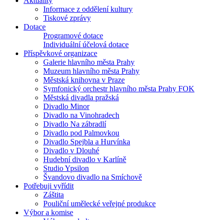
Aktuality
Informace z oddělení kultury
Tiskové zprávy
Dotace
Programové dotace
Individuální účelová dotace
Příspěvkové organizace
Galerie hlavního města Prahy
Muzeum hlavního města Prahy
Městská knihovna v Praze
Symfonický orchestr hlavního města Prahy FOK
Městská divadla pražská
Divadlo Minor
Divadlo na Vinohradech
Divadlo Na zábradlí
Divadlo pod Palmovkou
Divadlo Spejbla a Hurvínka
Divadlo v Dlouhé
Hudební divadlo v Karlíně
Studio Ypsilon
Švandovo divadlo na Smíchově
Potřebuji vyřídit
Záštita
Pouliční umělecké veřejné produkce
Výbor a komise