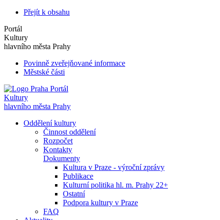
Přejít k obsahu
Portál
Kultury
hlavního města Prahy
Povinně zveřejňované informace
Městské části
Portál
Kultury
hlavního města Prahy
Oddělení kultury
Činnost oddělení
Rozpočet
Kontakty
Dokumenty
Kultura v Praze - výroční zprávy
Publikace
Kulturní politika hl. m. Prahy 22+
Ostatní
Podpora kultury v Praze
FAQ