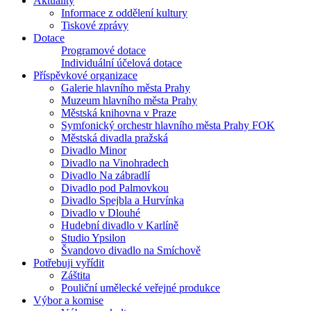
Aktuality
Informace z oddělení kultury
Tiskové zprávy
Dotace
Programové dotace
Individuální účelová dotace
Příspěvkové organizace
Galerie hlavního města Prahy
Muzeum hlavního města Prahy
Městská knihovna v Praze
Symfonický orchestr hlavního města Prahy FOK
Městská divadla pražská
Divadlo Minor
Divadlo na Vinohradech
Divadlo Na zábradlí
Divadlo pod Palmovkou
Divadlo Spejbla a Hurvínka
Divadlo v Dlouhé
Hudební divadlo v Karlíně
Studio Ypsilon
Švandovo divadlo na Smíchově
Potřebuji vyřídit
Záštita
Pouliční umělecké veřejné produkce
Výbor a komise