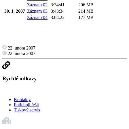
Záznam 02
3:34:41
206 MB
30. 1. 2007
Záznam 03
3:43:34
214 MB
Záznam 04
3:04:22
177 MB
22. února 2007
22. února 2007
Rychlé odkazy
Kontakty
Potřebuji řešit
Tiskový servis