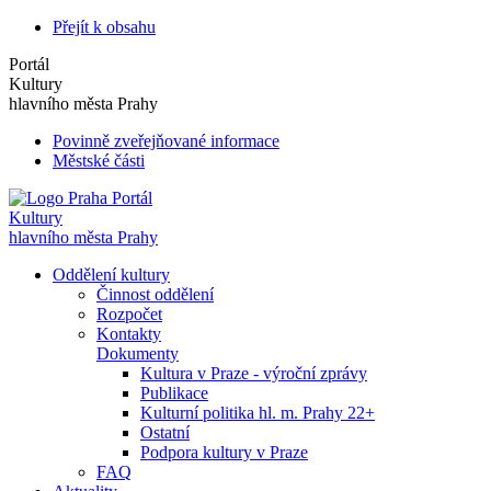
Přejít k obsahu
Portál
Kultury
hlavního města Prahy
Povinně zveřejňované informace
Městské části
Portál
Kultury
hlavního města Prahy
Oddělení kultury
Činnost oddělení
Rozpočet
Kontakty
Dokumenty
Kultura v Praze - výroční zprávy
Publikace
Kulturní politika hl. m. Prahy 22+
Ostatní
Podpora kultury v Praze
FAQ