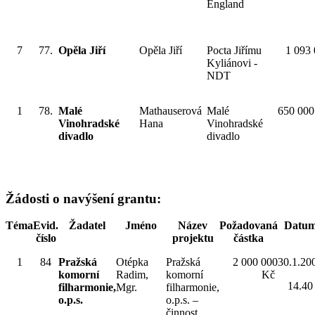
England
7
77.
Opěla Jiří
Opěla Jiří
Pocta Jiřímu
1 093
Kyliánovi -
NDT
1
78.
Malé
Mathauserová
Malé
650 000
Vinohradské
Hana
Vinohradské
divadlo
divadlo
Žádosti o navýšení grantu:
Téma
Evid.
Žadatel
Jméno
Název
Požadovaná
Datu
číslo
projektu
částka
1
84
Pražská
Otépka
Pražská
2 000 000
30.1.20
komorní
Radim,
komorní
Kč
14.40
filharmonie,
Mgr.
filharmonie,
o.p.s.
o.p.s. –
činnost