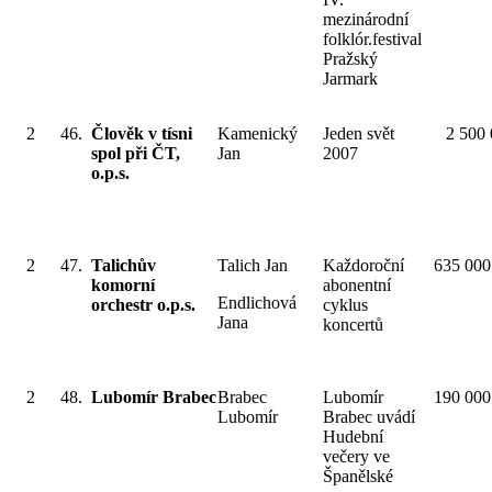
mezinárodní
folklór.festival
Pražský
Jarmark
2
46.
Člověk v tísni
Kamenický
Jeden svět
2 500
spol při ČT,
Jan
2007
o.p.s.
2
47.
Talichův
Talich Jan
Každoroční
635 000
komorní
abonentní
Endlichová
orchestr o.p.s.
cyklus
Jana
koncertů
2
48.
Lubomír Brabec
Brabec
Lubomír
190 000
Lubomír
Brabec uvádí
Hudební
večery ve
Španělské