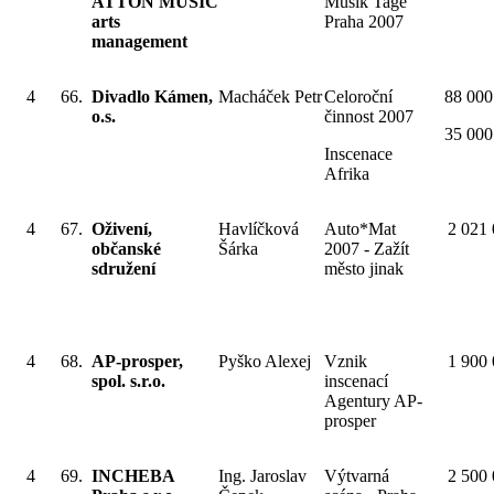
ATTON MUSIC
Musik Tage
arts
Praha 2007
management
4
66.
Divadlo Kámen,
Macháček Petr
Celoroční
88 000
o.s.
činnost 2007
35 000
Inscenace
Afrika
4
67.
Oživení,
Havlíčková
Auto*Mat
2 021
občanské
Šárka
2007 - Zažít
sdružení
město jinak
4
68.
AP-prosper,
Pyško Alexej
Vznik
1 900
spol. s.r.o.
inscenací
Agentury AP-
prosper
4
69.
INCHEBA
Ing. Jaroslav
Výtvarná
2 500