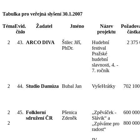
Tabulka pro veřejná slyšení 30.1.2007
Téma
Evid.
Žadatel
Jméno
Název
Požadov
číslo
projektu
částk
2
43.
ARCO DIVA
Štilec Jiří,
Hudební
2 375
PhDr.
festival
Pražské
hudební
slavnosti, 4. -
7. ročník
2
44.
Studio Damúza
Bubal Jan
VyšeHrátky
702 100
2
45.
Folklorní
Pšenica
„Zpěváček -
600 000
sdružení ČR
Zdeněk
Slávik“ a
2
800 000
„Zpíváme pro
radost“
IV.