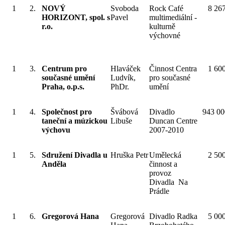
1
2.
NOVÝ
Svoboda
Rock Café
8 26
HORIZONT, spol. s
Pavel
multimediální -
r.o.
kulturně
výchovné
1
3.
Centrum pro
Hlaváček
Činnost Centra
1 60
současné umění
Ludvík,
pro současné
Praha, o.p.s.
PhDr.
umění
1
4.
Společnost pro
Švábová
Divadlo
943 00
taneční a múzickou
Libuše
Duncan Centre
výchovu
2007-2010
1
5.
Sdružení Divadla u
Hruška Petr
Umělecká
2 50
Anděla
činnost a
provoz
Divadla Na
Prádle
1
6.
Gregorová Hana
Gregorová
Divadlo Radka
5 00