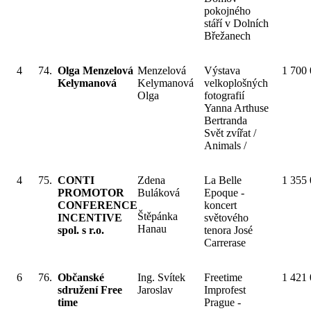
pokojného
stáří v Dolních
Břežanech
4
74.
Olga Menzelová
Menzelová
Výstava
1 700
Kelymanová
Kelymanová
velkoplošných
Olga
fotografií
Yanna Arthuse
Bertranda
Svět zvířat /
Animals /
4
75.
CONTI
Zdena
La Belle
1 355
PROMOTOR
Buláková
Epoque -
CONFERENCE
koncert
Štěpánka
INCENTIVE
světového
Hanau
spol. s r.o.
tenora José
Carrerase
6
76.
Občanské
Ing. Svítek
Freetime
1 421
sdružení Free
Jaroslav
Improfest
time
Prague -