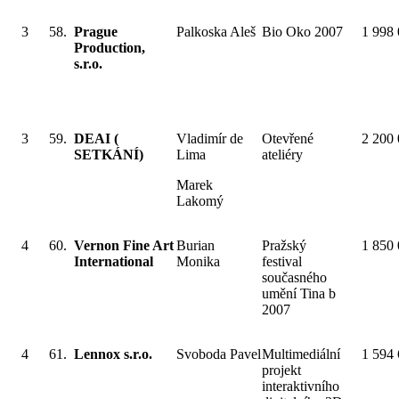
3
58.
Prague
Palkoska Aleš
Bio Oko 2007
1 998
Production,
s.r.o.
3
59.
DEAI (
Vladimír de
Otevřené
2 200
SETKÁNÍ)
Lima
ateliéry
Marek
Lakomý
4
60.
Vernon Fine Art
Burian
Pražský
1 850
International
Monika
festival
současného
umění Tina b
2007
4
61.
Lennox s.r.o.
Svoboda Pavel
Multimediální
1 594
projekt
interaktivního