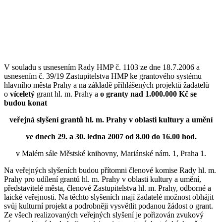
V souladu s usnesením Rady HMP č. 1103 ze dne 18.7.2006 a
usnesením č. 39/19 Zastupitelstva HMP ke grantového systému
hlavního města Prahy a na základě přihlášených projektů žadatelů
o
víceletý
grant hl. m. Prahy a
o granty nad 1.000.000 Kč se
budou konat
veřejná slyšení grantů hl. m. Prahy v oblasti kultury a umění
ve dnech 29. a 30. ledna 2007 od 8.00 do 16.00 hod.
v Malém sále Městské knihovny, Mariánské nám. 1, Praha 1.
Na veřejných slyšeních budou přítomni členové komise Rady hl. m.
Prahy pro udílení grantů hl. m. Prahy v oblasti kultury a umění,
představitelé města, členové Zastupitelstva hl. m. Prahy, odborné a
laické veřejnosti. Na těchto slyšeních mají žadatelé možnost obhájit
svůj kulturní projekt a podrobněji vysvětlit podanou žádost o grant.
Ze všech realizovaných veřejných slyšení je pořizován zvukový