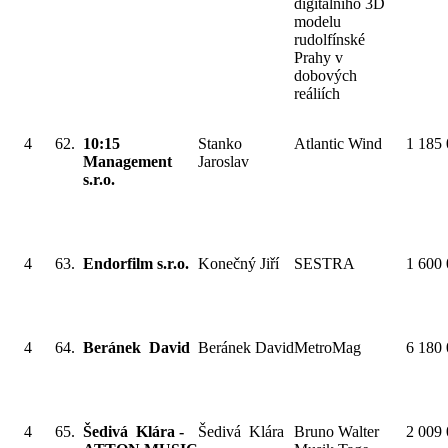
digitalního 3D
modelu
rudolfínské
Prahy v
dobových
reáliích
4
62.
10:15
Stanko
Atlantic Wind
1 185
Management
Jaroslav
s.r.o.
4
63.
Endorfilm s.r.o.
Konečný Jiří
SESTRA
1 600
4
64.
Beránek David
Beránek David
MetroMag
6 180
4
65.
Šedivá Klára -
Šedivá Klára
Bruno Walter
2 009