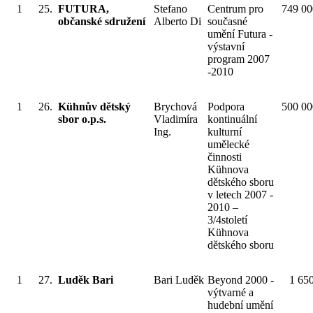
1
25.
FUTURA,
Stefano
Centrum pro
749 00
občanské sdružení
Alberto Di
současné
umění Futura -
výstavní
program 2007
-2010
1
26.
Kühnův dětský
Brychová
Podpora
500 00
sbor o.p.s.
Vladimíra
kontinuální
Ing.
kulturní
umělecké
činnosti
Kühnova
dětského sboru
v letech 2007 -
2010 –
3/4století
Kühnova
dětského sboru
1
27.
Luděk Bari
Bari Luděk
Beyond 2000 -
1 65
výtvarné a
hudební umění