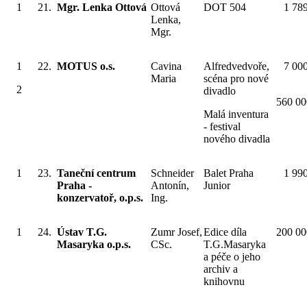
1
21.
Mgr. Lenka Ottová
Ottová
DOT 504
1 78
Lenka,
Mgr.
1
22.
MOTUS o.s.
Cavina
Alfredvedvoře,
7 00
Maria
scéna pro nové
2
divadlo
560 00
Malá inventura
- festival
nového divadla
1
23.
Taneční centrum
Schneider
Balet Praha
1 99
Praha -
Antonín,
Junior
konzervatoř, o.p.s.
Ing.
1
24.
Ústav T.G.
Zumr Josef,
Edice díla
200 00
Masaryka o.p.s.
CSc.
T.G.Masaryka
a péče o jeho
archiv a
knihovnu