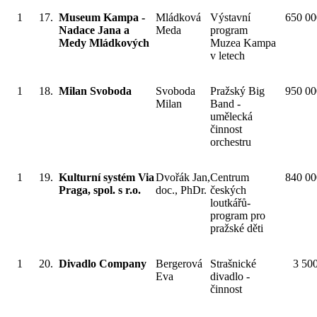
1
17.
Museum Kampa -
Mládková
Výstavní
650 00
Nadace Jana a
Meda
program
Medy Mládkových
Muzea Kampa
v letech
1
18.
Milan Svoboda
Svoboda
Pražský Big
950 00
Milan
Band -
umělecká
činnost
orchestru
1
19.
Kulturní systém Via
Dvořák Jan,
Centrum
840 00
Praga, spol. s r.o.
doc., PhDr.
českých
loutkářů-
program pro
pražské děti
1
20.
Divadlo Company
Bergerová
Strašnické
3 50
Eva
divadlo -
činnost