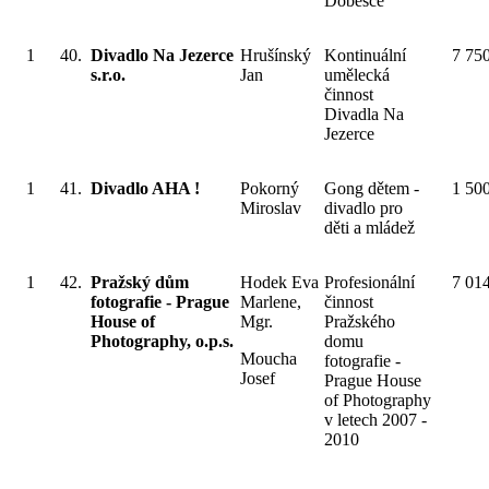
Dobešce
1
40.
Divadlo Na Jezerce
Hrušínský
Kontinuální
7 75
s.r.o.
Jan
umělecká
činnost
Divadla Na
Jezerce
1
41.
Divadlo AHA !
Pokorný
Gong dětem -
1 50
Miroslav
divadlo pro
děti a mládež
1
42.
Pražský dům
Hodek Eva
Profesionální
7 01
fotografie - Prague
Marlene,
činnost
House of
Mgr.
Pražského
Photography, o.p.s.
domu
Moucha
fotografie -
Josef
Prague House
of Photography
v letech 2007 -
2010