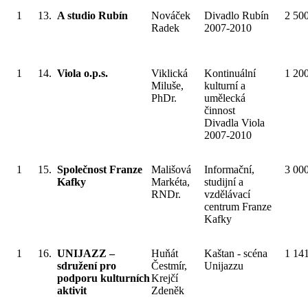
1
13.
A studio Rubín
Nováček
Divadlo Rubín
2 50
Radek
2007-2010
1
14.
Viola o.p.s.
Viklická
Kontinuální
1 20
Miluše,
kulturní a
PhDr.
umělecká
činnost
Divadla Viola
2007-2010
1
15.
Společnost Franze
Mališová
Informační,
3 00
Kafky
Markéta,
studijní a
RNDr.
vzdělávací
centrum Franze
Kafky
1
16.
UNIJAZZ –
Huňát
Kaštan - scéna
1 14
sdružení pro
Čestmír,
Unijazzu
podporu kulturních
Krejčí
aktivit
Zdeněk