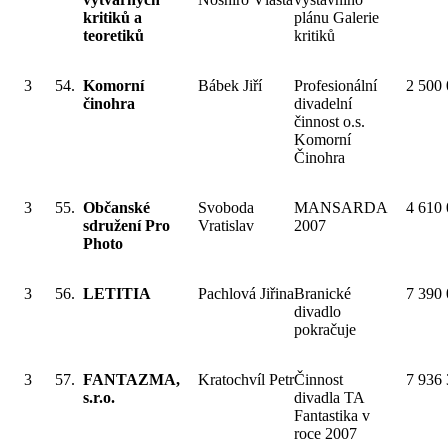
kritiků a
plánu Galerie
teoretiků
kritiků
3
54.
Komorní
Bábek Jiří
Profesionální
2 500
činohra
divadelní
činnost o.s.
Komorní
Činohra
3
55.
Občanské
Svoboda
MANSARDA
4 610
sdružení Pro
Vratislav
2007
Photo
3
56.
LETITIA
Pachlová Jiřina
Branické
7 390
divadlo
pokračuje
3
57.
FANTAZMA,
Kratochvíl Petr
Činnost
7 936
s.r.o.
divadla TA
Fantastika v
roce 2007