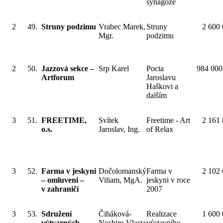
synagoze
2
49.
Struny podzimu
Vrabec Marek,
Struny
2 600
Mgr.
podzimu
2
50.
Jazzová sekce –
Srp Karel
Pocta
984 000
Artforum
Jaroslavu
Haškovi a
dalším
3
51.
FREETIME,
Svítek
Freetime - Art
2 161
o.s.
Jaroslav, Ing.
of Relax
3
52.
Farma v jeskyni
Dočolomanský
Farma v
2 102
– omluveni –
Viliam, MgA.
jeskyni v roce
v zahraničí
2007
3
53.
Sdružení
Čiháková-
Realizace
1 600
výtvarných
Noshiro Vlasta
výstavního