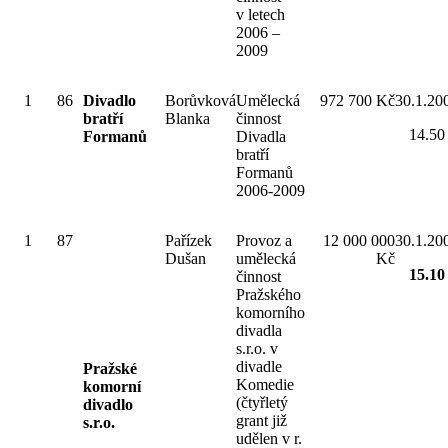
v letech
2006 –
2009
1
86
Divadlo
Borůvková
Umělecká
972 700 Kč
30.1.20
bratří
Blanka
činnost
14.50
Formanů
Divadla
bratří
Formanů
2006-2009
1
87
Pařízek
Provoz a
12 000 000
30.1.20
Dušan
umělecká
Kč
15.10
činnost
Pražského
komorního
divadla
s.r.o. v
divadle
Pražské
Komedie
komorní
(čtyřletý
divadlo
grant již
s.r.o.
udělen v r.