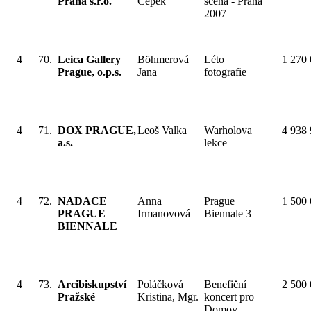
Praha s.r.o.
Čepek
scéna - Praha
2007
4
70.
Leica Gallery
Böhmerová
Léto
1 270
Prague, o.p.s.
Jana
fotografie
4
71.
DOX PRAGUE,
Leoš Valka
Warholova
4 938
a.s.
lekce
4
72.
NADACE
Anna
Prague
1 500
PRAGUE
Irmanovová
Biennale 3
BIENNALE
4
73.
Arcibiskupství
Poláčková
Benefiční
2 500
Pražské
Kristina, Mgr.
koncert pro
Domov