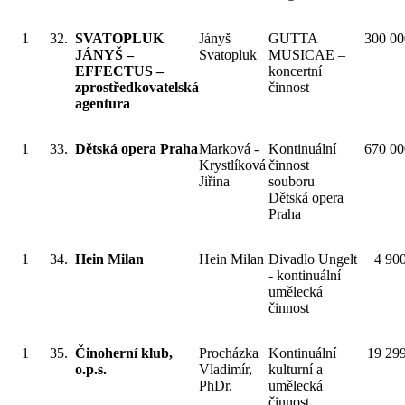
1
32.
SVATOPLUK
Jányš
GUTTA
300 00
JÁNYŠ –
Svatopluk
MUSICAE –
EFFECTUS –
koncertní
zprostředkovatelská
činnost
agentura
1
33.
Dětská opera Praha
Marková -
Kontinuální
670 00
Krystlíková
činnost
Jiřina
souboru
Dětská opera
Praha
1
34.
Hein Milan
Hein Milan
Divadlo Ungelt
4 90
- kontinuální
umělecká
činnost
1
35.
Činoherní klub,
Procházka
Kontinuální
19 29
o.p.s.
Vladimír,
kulturní a
PhDr.
umělecká
činnost