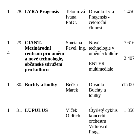
1
28.
LYRA Pragensis
Tetourová
Divadlo Lyra
1 45
Ivana,
Pragensis -
PhDr.
celoroční
činnost
1
29.
CIANT-
Smetana
Nové
7 61
Mezinárodní
Pavel, Ing.
technologie v
4
centrum pro umění
umění a kultuře
2 40
a nové technologie,
ENTER
občanské sdružení
multimediale
pro kulturu
1
30.
Buchty a loutky
Bečka
Divadlo
515 00
Marek
Buchty a
loutky
1
31.
LUPULUS
Vlček
Čtyřletý cyklus
1 85
Oldřich
koncertů
orchestru
Virtuosi di
Praga