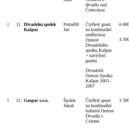
divadlo nad
Čertovkou
1
11.
Divadelní spolek
Potměšil
Čtyřletý grant
6 00
Kašpar
Jan
na kontinuální
uměleckou
4 50
činnost
Divadelního
spolku Kašpar
+ navýšení
grantu
Divadelní
činnost Spolku
Kašpar 2003 -
2007
1
12.
Gaspar s.r.o.
Špalek
Čtyřletý grant
3 50
Jakub
na kontinuální
kulturní činnost
Divadla v
Celetné