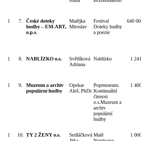
Hana
Brzobohatého
1
7.
České doteky
Matějka
Festival
640 00
hudby – EM-ART,
Miroslav
Doteky hudby
o.p.s.
a poezie
1
8.
NABLÍZKO o.s.
Světlíková
Nablízko
1 24
Adriana
1
9.
Muzeum a archiv
Opekar
Popmuseum.
1 40
populární hudby
Aleš, PhDr.
Kontinuální
činnost
o.s.Muzeum a
archiv
populární
hudby
1
10.
TY 2 ŽENY o.s.
Sedláčková
Malé
1 00
Jitka
Nosticovo