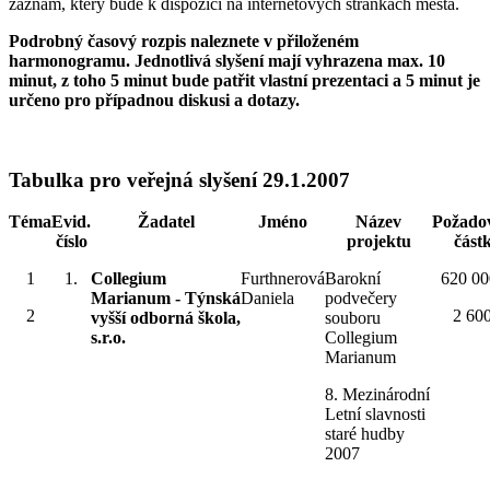
záznam, který bude k dispozici na internetových stránkách města.
Podrobný časový rozpis naleznete v přiloženém
harmonogramu. Jednotlivá slyšení mají vyhrazena max. 10
minut, z toho 5 minut bude patřit vlastní prezentaci a 5 minut je
určeno pro případnou diskusi a dotazy.
Tabulka pro veřejná slyšení 29.1.2007
Téma
Evid.
Žadatel
Jméno
Název
Požado
číslo
projektu
část
1
1.
Collegium
Furthnerová
Barokní
620 00
Marianum - Týnská
Daniela
podvečery
2
2 60
vyšší odborná škola,
souboru
s.r.o.
Collegium
Marianum
8. Mezinárodní
Letní slavnosti
staré hudby
2007