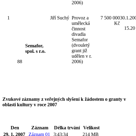
2006)
1
Jiří Suchý
Provoz a
7 500 000
30.1.20
umělecká
Kč
15.20
činnost
divadla
Semafor
(dvouletý
Semafor,
grant již
spol. s r.o.
udělen v r.
88
2006)
Zvukové záznamy z veřejných slyšení k žádostem o granty v
oblasti kultury v roce 2007
Den
Záznam
Délka trvání
Velikost
29. 1. 2007
Záznam 01
3:43:34
214 MB