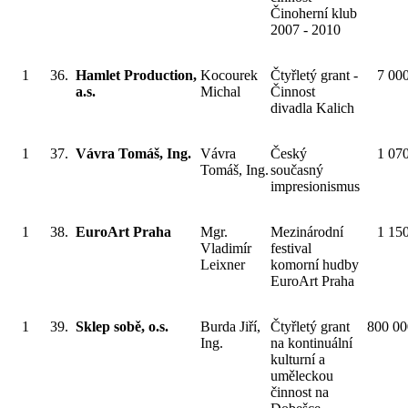
Činoherní klub
2007 - 2010
1
36.
Hamlet Production,
Kocourek
Čtyřletý grant -
7 00
a.s.
Michal
Činnost
divadla Kalich
1
37.
Vávra Tomáš, Ing.
Vávra
Český
1 07
Tomáš, Ing.
současný
impresionismus
1
38.
EuroArt Praha
Mgr.
Mezinárodní
1 15
Vladimír
festival
Leixner
komorní hudby
EuroArt Praha
1
39.
Sklep sobě, o.s.
Burda Jiří,
Čtyřletý grant
800 00
Ing.
na kontinuální
kulturní a
uměleckou
činnost na