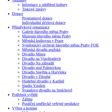
Aktuality
Informace z oddělení kultury
Tiskové zprávy
Dotace
Programové dotace
Individuální účelová dotace
Příspěvkové organizace
Galerie hlavního města Prahy
Muzeum hlavního města Prahy
Městská knihovna v Praze
Symfonický orchestr hlavního města Prahy FOK
Městská divadla pražská
Divadlo Minor
Divadlo na Vinohradech
Divadlo Na zábradlí
Divadlo pod Palmovkou
Divadlo Spejbla a Hurvínka
Divadlo v Dlouhé
Hudební divadlo v Karlíně
Studio Ypsilon
Švandovo divadlo na Smíchově
Potřebuji vyřídit
Záštita
Pouliční umělecké veřejné produkce
Výbor a komise