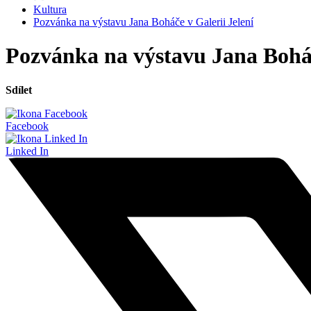
Kultura
Pozvánka na výstavu Jana Boháče v Galerii Jelení
Pozvánka na výstavu Jana Boháč
Sdílet
Facebook
Linked In