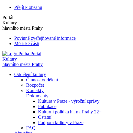
Přejít k obsahu
Portál
Kultury
hlavního města Prahy
Povinně zveřejňované informace
Městské části
Portál
Kultury
hlavního města Prahy
Oddělení kultury
Činnost oddělení
Rozpočet
Kontakty
Dokumenty
Kultura v Praze - výroční zprávy
Publikace
Kulturní politika hl. m. Prahy 22+
Ostatní
Podpora kultury v Praze
FAQ