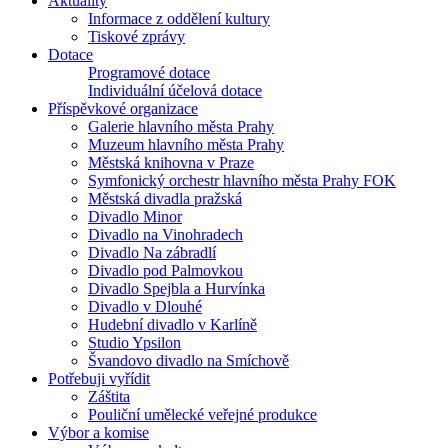
Aktuality
Informace z oddělení kultury
Tiskové zprávy
Dotace
Programové dotace
Individuální účelová dotace
Příspěvkové organizace
Galerie hlavního města Prahy
Muzeum hlavního města Prahy
Městská knihovna v Praze
Symfonický orchestr hlavního města Prahy FOK
Městská divadla pražská
Divadlo Minor
Divadlo na Vinohradech
Divadlo Na zábradlí
Divadlo pod Palmovkou
Divadlo Spejbla a Hurvínka
Divadlo v Dlouhé
Hudební divadlo v Karlíně
Studio Ypsilon
Švandovo divadlo na Smíchově
Potřebuji vyřídit
Záštita
Pouliční umělecké veřejné produkce
Výbor a komise