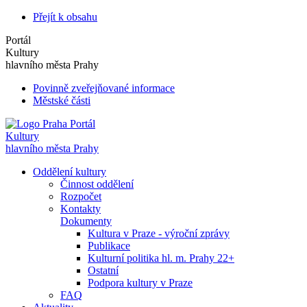
Přejít k obsahu
Portál
Kultury
hlavního města Prahy
Povinně zveřejňované informace
Městské části
Portál
Kultury
hlavního města Prahy
Oddělení kultury
Činnost oddělení
Rozpočet
Kontakty
Dokumenty
Kultura v Praze - výroční zprávy
Publikace
Kulturní politika hl. m. Prahy 22+
Ostatní
Podpora kultury v Praze
FAQ