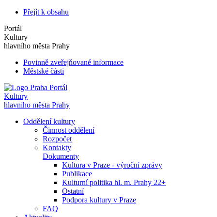
Přejít k obsahu
Portál
Kultury
hlavního města Prahy
Povinně zveřejňované informace
Městské části
Portál
Kultury
hlavního města Prahy
Oddělení kultury
Činnost oddělení
Rozpočet
Kontakty
Dokumenty
Kultura v Praze - výroční zprávy
Publikace
Kulturní politika hl. m. Prahy 22+
Ostatní
Podpora kultury v Praze
FAQ