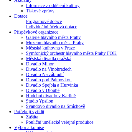
Aktuality
Informace z oddělení kultury
Tiskové zprávy
Dotace
Programové dotace
Individuální účelová dotace
Příspěvkové organizace
Galerie hlavního města Prahy
Muzeum hlavního města Prahy
Městská knihovna v Praze
Symfonický orchestr hlavního města Prahy FOK
Městská divadla pražská
Divadlo Minor
Divadlo na Vinohradech
Divadlo Na zábradlí
Divadlo pod Palmovkou
Divadlo Spejbla a Hurvínka
Divadlo v Dlouhé
Hudební divadlo v Karlíně
Studio Ypsilon
Švandovo divadlo na Smíchově
Potřebuji vyřídit
Záštita
Pouliční umělecké veřejné produkce
Výbor a komise