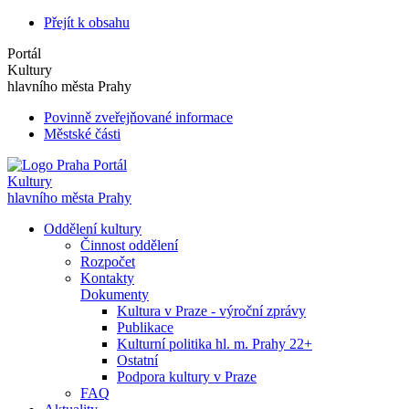
Přejít k obsahu
Portál
Kultury
hlavního města Prahy
Povinně zveřejňované informace
Městské části
Portál
Kultury
hlavního města Prahy
Oddělení kultury
Činnost oddělení
Rozpočet
Kontakty
Dokumenty
Kultura v Praze - výroční zprávy
Publikace
Kulturní politika hl. m. Prahy 22+
Ostatní
Podpora kultury v Praze
FAQ