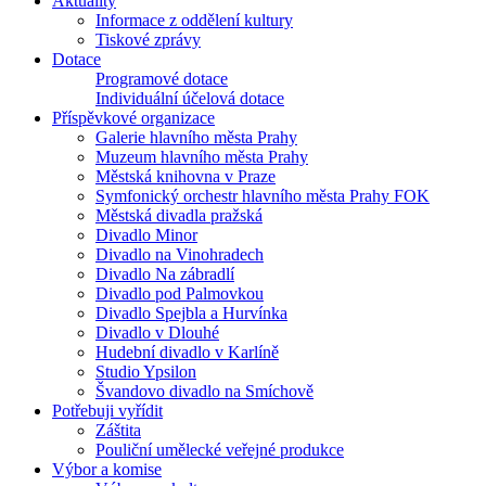
Aktuality
Informace z oddělení kultury
Tiskové zprávy
Dotace
Programové dotace
Individuální účelová dotace
Příspěvkové organizace
Galerie hlavního města Prahy
Muzeum hlavního města Prahy
Městská knihovna v Praze
Symfonický orchestr hlavního města Prahy FOK
Městská divadla pražská
Divadlo Minor
Divadlo na Vinohradech
Divadlo Na zábradlí
Divadlo pod Palmovkou
Divadlo Spejbla a Hurvínka
Divadlo v Dlouhé
Hudební divadlo v Karlíně
Studio Ypsilon
Švandovo divadlo na Smíchově
Potřebuji vyřídit
Záštita
Pouliční umělecké veřejné produkce
Výbor a komise