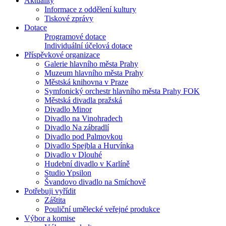
Aktuality
Informace z oddělení kultury
Tiskové zprávy
Dotace
Programové dotace
Individuální účelová dotace
Příspěvkové organizace
Galerie hlavního města Prahy
Muzeum hlavního města Prahy
Městská knihovna v Praze
Symfonický orchestr hlavního města Prahy FOK
Městská divadla pražská
Divadlo Minor
Divadlo na Vinohradech
Divadlo Na zábradlí
Divadlo pod Palmovkou
Divadlo Spejbla a Hurvínka
Divadlo v Dlouhé
Hudební divadlo v Karlíně
Studio Ypsilon
Švandovo divadlo na Smíchově
Potřebuji vyřídit
Záštita
Pouliční umělecké veřejné produkce
Výbor a komise