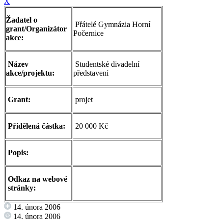
X
Žadatel o
Přátelé Gymnázia Horní
grant/Organizátor
Počernice
akce:
Název
Studentské divadelní
akce/projektu:
představení
Grant:
projet
Přidělená částka:
20 000 Kč
Popis:
Odkaz na webové
stránky:
14. února 2006
14. února 2006