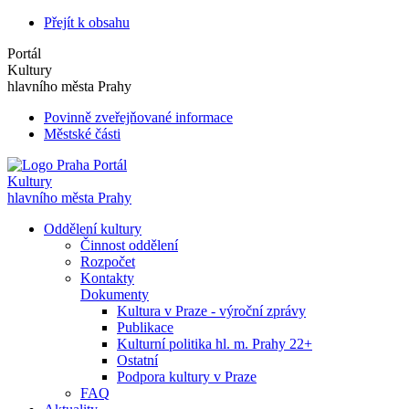
Přejít k obsahu
Portál
Kultury
hlavního města Prahy
Povinně zveřejňované informace
Městské části
Portál
Kultury
hlavního města Prahy
Oddělení kultury
Činnost oddělení
Rozpočet
Kontakty
Dokumenty
Kultura v Praze - výroční zprávy
Publikace
Kulturní politika hl. m. Prahy 22+
Ostatní
Podpora kultury v Praze
FAQ