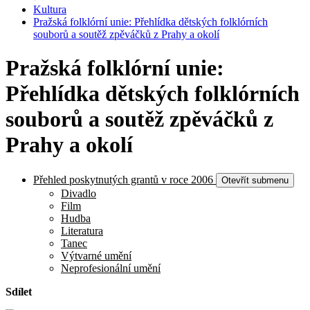
Kultura
Pražská folklórní unie: Přehlídka dětských folklórních
souborů a soutěž zpěváčků z Prahy a okolí
Pražská folklórní unie:
Přehlídka dětských folklórních
souborů a soutěž zpěváčků z
Prahy a okolí
Přehled poskytnutých grantů v roce 2006
Otevřít submenu
Divadlo
Film
Hudba
Literatura
Tanec
Výtvarné umění
Neprofesionální umění
Sdílet