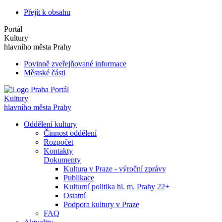
Přejít k obsahu
Portál
Kultury
hlavního města Prahy
Povinně zveřejňované informace
Městské části
Portál
Kultury
hlavního města Prahy
Oddělení kultury
Činnost oddělení
Rozpočet
Kontakty
Dokumenty
Kultura v Praze - výroční zprávy
Publikace
Kulturní politika hl. m. Prahy 22+
Ostatní
Podpora kultury v Praze
FAQ