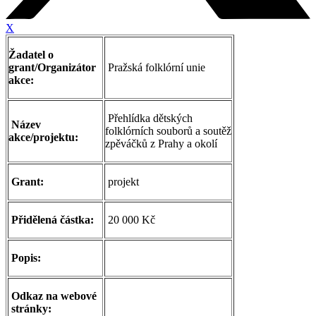
X
Žadatel o
grant/Organizátor
Pražská folklórní unie
akce:
Přehlídka dětských
Název
folklórních souborů a soutěž
akce/projektu:
zpěváčků z Prahy a okolí
Grant:
projekt
Přidělená částka:
20 000 Kč
Popis:
Odkaz na webové
stránky: