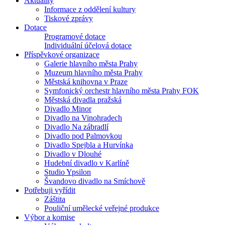
Aktuality
Informace z oddělení kultury
Tiskové zprávy
Dotace
Programové dotace
Individuální účelová dotace
Příspěvkové organizace
Galerie hlavního města Prahy
Muzeum hlavního města Prahy
Městská knihovna v Praze
Symfonický orchestr hlavního města Prahy FOK
Městská divadla pražská
Divadlo Minor
Divadlo na Vinohradech
Divadlo Na zábradlí
Divadlo pod Palmovkou
Divadlo Spejbla a Hurvínka
Divadlo v Dlouhé
Hudební divadlo v Karlíně
Studio Ypsilon
Švandovo divadlo na Smíchově
Potřebuji vyřídit
Záštita
Pouliční umělecké veřejné produkce
Výbor a komise