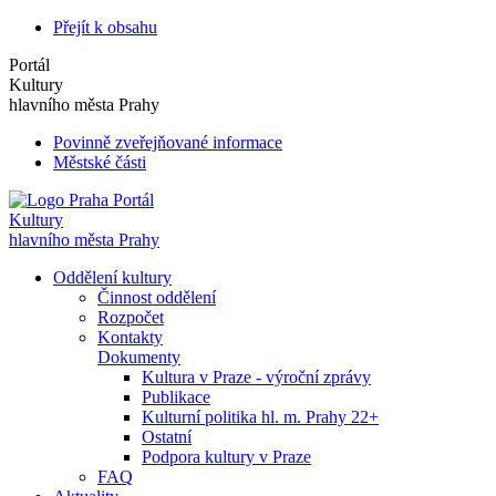
Přejít k obsahu
Portál
Kultury
hlavního města Prahy
Povinně zveřejňované informace
Městské části
Portál
Kultury
hlavního města Prahy
Oddělení kultury
Činnost oddělení
Rozpočet
Kontakty
Dokumenty
Kultura v Praze - výroční zprávy
Publikace
Kulturní politika hl. m. Prahy 22+
Ostatní
Podpora kultury v Praze
FAQ