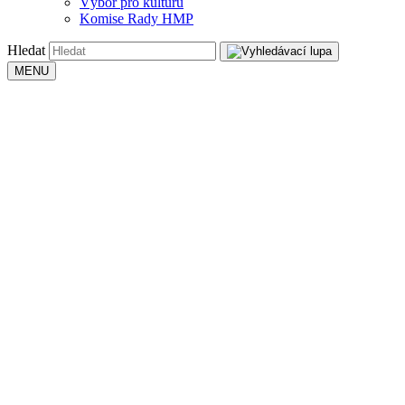
Výbor pro kulturu
Komise Rady HMP
Hledat
MENU