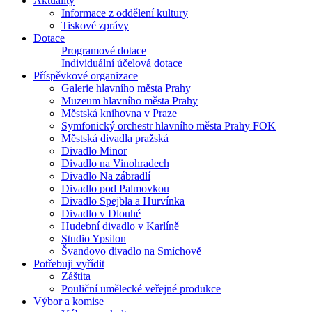
Aktuality
Informace z oddělení kultury
Tiskové zprávy
Dotace
Programové dotace
Individuální účelová dotace
Příspěvkové organizace
Galerie hlavního města Prahy
Muzeum hlavního města Prahy
Městská knihovna v Praze
Symfonický orchestr hlavního města Prahy FOK
Městská divadla pražská
Divadlo Minor
Divadlo na Vinohradech
Divadlo Na zábradlí
Divadlo pod Palmovkou
Divadlo Spejbla a Hurvínka
Divadlo v Dlouhé
Hudební divadlo v Karlíně
Studio Ypsilon
Švandovo divadlo na Smíchově
Potřebuji vyřídit
Záštita
Pouliční umělecké veřejné produkce
Výbor a komise