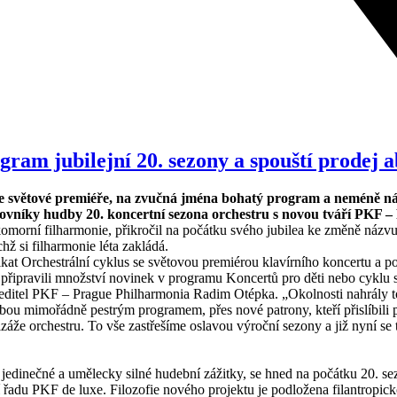
ram jubilejní 20. sezony a spouští prodej 
e světové premiéře, na zvučná jména bohatý program a neméně náp
vníky hudby 20. koncertní sezona orchestru s novou tváří PKF –
omorní filharmonie, přikročil na počátku svého jubilea ke změně názvu
hž si filharmonie léta zakládá.
ikat Orchestrální cyklus se světovou premiérou klavírního koncertu a 
 připravili množství novinek v programu Koncertů pro děti nebo cyklu 
editel PKF – Prague Philharmonia Radim Otépka. „Okolnosti nahrály t
ou mimořádně pestrým programem, přes nové patrony, kteří přislíbi
že orchestru. To vše zastřešíme oslavou výroční sezony a již nyní se 
jedinečné a umělecky silné hudební zážitky, se hned na počátku 20. s
ní řadu PKF de luxe. Filozofie nového projektu je podložena filantro