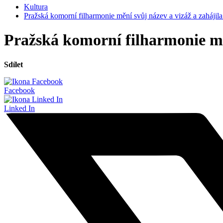
Kultura
Pražská komorní filharmonie mění svůj název a vizáž a zahájil
Pražská komorní filharmonie mě
Sdílet
Facebook
Linked In