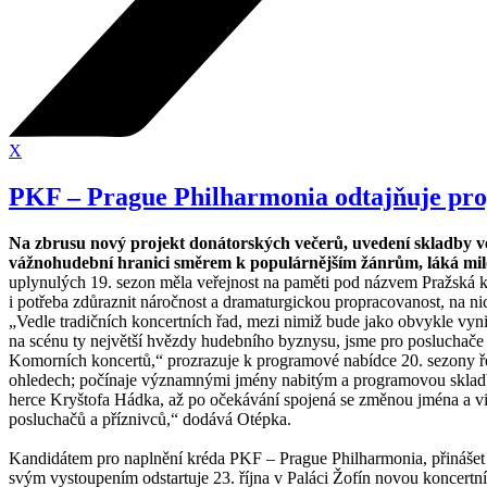
X
PKF – Prague Philharmonia odtajňuje prog
Na zbrusu nový projekt donátorských večerů, uvedení skladby v
vážnohudební hranici směrem k populárnějším žánrům, láká milo
uplynulých 19. sezon měla veřejnost na paměti pod názvem Pražská k
i potřeba zdůraznit náročnost a dramaturgickou propracovanost, na nic
„Vedle tradičních koncertních řad, mezi nimiž bude jako obvykle vyn
na scénu ty největší hvězdy hudebního byznysu, jsme pro posluchače
Komorních koncertů,“ prozrazuje k programové nabídce 20. sezony ř
ohledech; počínaje významnými jmény nabitým a programovou skladb
herce Kryštofa Hádka, až po očekávání spojená se změnou jména a vizá
posluchačů a příznivců,“ dodává Otépka.
Kandidátem pro naplnění kréda PKF – Prague Philharmonia, přinášet 
svým vystoupením odstartuje 23. října v Paláci Žofín novou koncert