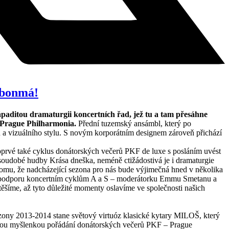
abonmá!
aditou dramaturgii koncertních řad, jež tu a tam přesáhne
 Prague Philharmonia.
Přední tuzemský ansámbl, který po
 a vizuálního stylu. S novým korporátním designem zároveň přichází
poprvé také cyklus donátorských večerů PKF de luxe s posláním uvést
soudobé hudby Krása dneška, neméně ctižádostivá je i dramaturgie
omu, že nadcházející sezona pro nás bude výjimečná hned v několika
li podporu koncertním cyklům A a S – moderátorku Emmu Smetanu a
těšíme, až tyto důležité momenty oslavíme ve společnosti našich
ezony 2013-2014 stane světový virtuóz klasické kytary MILOŠ, který
pickou myšlenkou pořádání donátorských večerů PKF – Prague