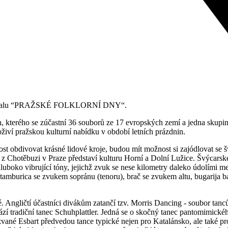
 festivalu “PRAŽSKÉ FOLKLORNÍ DNY“.
in, kterého se zúčastní 36 souborů ze 17 evropských zemí a jedna skup
živí pražskou kulturní nabídku v období letních prázdnin.
tost obdivovat krásné lidové kroje, budou mít možnost si zajódlovat se
z Chotěbuzi v Praze představí kulturu Horní a Dolní Lužice. Švýcarsk
hluboko vibrující tóny, jejichž zvuk se nese kilometry daleko údolími 
mburica se zvukem sopránu (tenoru), brač se zvukem altu, bugarija bary
. Angličtí účastníci divákům zatančí tzv. Morris Dancing - soubor tanců
zí tradiční tanec Schuhplattler. Jedná se o skočný tanec pantomimické
ané Esbart předvedou tance typické nejen pro Katalánsko, ale také pro 