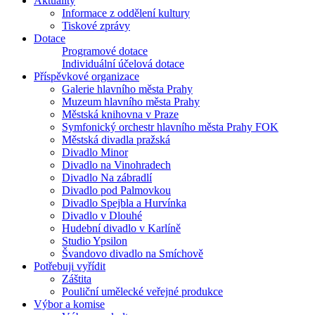
Aktuality
Informace z oddělení kultury
Tiskové zprávy
Dotace
Programové dotace
Individuální účelová dotace
Příspěvkové organizace
Galerie hlavního města Prahy
Muzeum hlavního města Prahy
Městská knihovna v Praze
Symfonický orchestr hlavního města Prahy FOK
Městská divadla pražská
Divadlo Minor
Divadlo na Vinohradech
Divadlo Na zábradlí
Divadlo pod Palmovkou
Divadlo Spejbla a Hurvínka
Divadlo v Dlouhé
Hudební divadlo v Karlíně
Studio Ypsilon
Švandovo divadlo na Smíchově
Potřebuji vyřídit
Záštita
Pouliční umělecké veřejné produkce
Výbor a komise