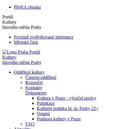
Přejít k obsahu
Portál
Kultury
hlavního města Prahy
Povinně zveřejňované informace
Městské části
Portál
Kultury
hlavního města Prahy
Oddělení kultury
Činnost oddělení
Rozpočet
Kontakty
Dokumenty
Kultura v Praze - výroční zprávy
Publikace
Kulturní politika hl. m. Prahy 22+
Ostatní
Podpora kultury v Praze
FAQ