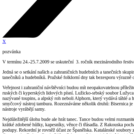
X
pozvánka
V termínu 24.-25.7.2009 se uskuteční 3. ročník mezinárodního
Jedná se o setkání našich a zahraničních hudebních a tanečních skup
tanečníků a hudebníků. Pražské folklorní dny tak bezesporu výrazně o
Veřejnost i zahraniční návštěvníci budou mít neopakovatelnou příleži
ruských či kyperských lidových písní. Lužicko-srbský soubor Lužyca 
nazývané toupins, a alpský roh neboli Alphorn, který vydává táhlé a 
smyčcový nástroj tambura. Rozeznáváme několik druhů: Bisernica je ta
nástroje vyrábějí samy.
Nejdůležitější úlohu bude ale hrát tanec. Tance budou velmi rozmanité
krátké zdobené hůlky, kapesníky, věnce či třásadla. Z Rakouska pochá
podupy. Rekordní je rovněž účast ze Španělska. Katalánské soubory zv