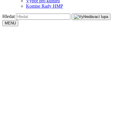
Výbor pro kulturu
Komise Rady HMP
Hledat
MENU