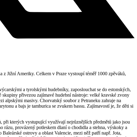
ina z Jižní Ameriky. Celkem v Praze vystoupí téměř 1000 zpěváků,
 švýcarskými a tyrolskými hudebníky, zaposlouchat se do estonských,
é skupiny přivezou zajímavé hudební nástroje: velké kravské zvony
mezi alpskými masivy. Chorvatský soubor z Petraneku zahraje na
tonu a bajs je tamburica se zvukem bassu. Zajímavostí je, že děti si
, při kterých vystupující využívají nejrůznějších předmětů jako jsou
ho rázu, provázený potleskem dlaní o chodidla a stehna, výskoky a
Baleárské ostrovy a oblast Valencie, mezi něž patří např. Jota,