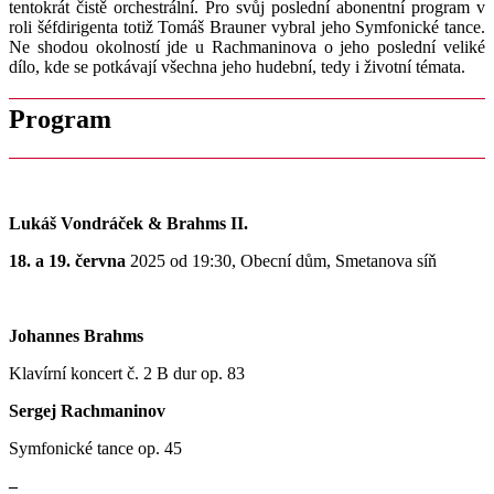
tentokrát čistě orchestrální. Pro svůj poslední abonentní program v
roli šéfdirigenta totiž Tomáš Brauner vybral jeho Symfonické tance.
Ne shodou okolností jde u Rachmaninova o jeho poslední veliké
dílo, kde se potkávají všechna jeho hudební, tedy i životní témata.
Program
Lukáš Vondráček & Brahms II.
18. a 19. června
2025 od 19:30, Obecní dům, Smetanova síň
Johannes Brahms
Klavírní koncert č. 2 B dur op. 83
Sergej Rachmaninov
Symfonické tance op. 45
–