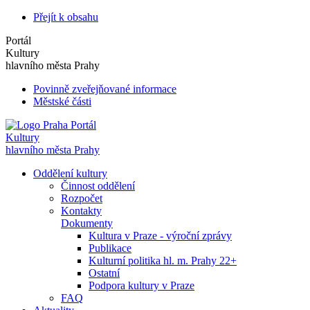
Přejít k obsahu
Portál
Kultury
hlavního města Prahy
Povinně zveřejňované informace
Městské části
Portál
Kultury
hlavního města Prahy
Oddělení kultury
Činnost oddělení
Rozpočet
Kontakty
Dokumenty
Kultura v Praze - výroční zprávy
Publikace
Kulturní politika hl. m. Prahy 22+
Ostatní
Podpora kultury v Praze
FAQ