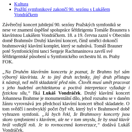
Kultura
Pražští symfonikové zakončí 90. sezónu s Lukášem
Vondráčkem
Závěrečný koncert jubilejní 90. sezóny Pražských symfoniků se
nese ve znamení úspěšné spolupráce šéfdirigenta Tomáše Braunera s
klavíristou Lukášem Vondráčkem. 18. a 19. června zazní v Obecním
domě Brahmsův Druhý klavírní koncert, čímž umělci dokončí
brahmsovský klavírní komplet, který se nahrává. Tomáš Brauner
poté Symfonickými tanci Sergeje Rachmaninova završí své
šéfdirigentské působení u Symfonického orchestru hl. m. Prahy
FOK.
„Na Druhém klavírním koncertu je poznat, že Brahms byl sám
výborný klavírista. Je to jiný druh techniky, jiný druh přístupu
k nástroji, než měli skladatelé před ním. Člověk musí umět pracovat
s jeho hudební architekturou a poctivá interpretace vyžaduje i
fyzickou sílu,“
říká
Lukáš Vondráček
. Druhý klavírní koncert
Johannesa Brahmse je monumentální dílo, jehož rozsahu se v daném
žánru vyrovnává jen předchozí klavírní koncert téhož skladatele. O
tom svědčí i neobvyklý počet čtyř vět, který byl v Brahmsově době
vyhrazen symfonii.
„Já bych řekl, že Brahmsovy koncerty jsou
skoro symfoniemi s klavírem, ale ne v tom smyslu, že by snad klavír
hrál vedlejší roli. Je to rovnocenná konverzace,“
dodává Lukáš
Vondráček.