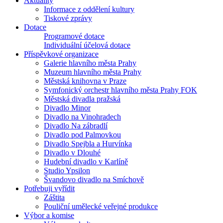
Aktuality
Informace z oddělení kultury
Tiskové zprávy
Dotace
Programové dotace
Individuální účelová dotace
Příspěvkové organizace
Galerie hlavního města Prahy
Muzeum hlavního města Prahy
Městská knihovna v Praze
Symfonický orchestr hlavního města Prahy FOK
Městská divadla pražská
Divadlo Minor
Divadlo na Vinohradech
Divadlo Na zábradlí
Divadlo pod Palmovkou
Divadlo Spejbla a Hurvínka
Divadlo v Dlouhé
Hudební divadlo v Karlíně
Studio Ypsilon
Švandovo divadlo na Smíchově
Potřebuji vyřídit
Záštita
Pouliční umělecké veřejné produkce
Výbor a komise