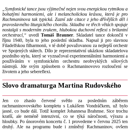
„Symfonické tance jsou výjimečné nejen svou energickou rytmikou a
bohatými harmoniemi, ale i melancholickou krásou, která je pro
Rachmaninova tak typická. Zazní zde citace z jeho dřívějších děl i
pravoslavného liturgického chorálu. Skladba ve třech větách spojuje
nostalgii s moderním zvukem, hlubokou duchovní reflexi s brilantní
orchestrací,“
uvedl
Tomáš Brauner
. Skladatel tance dokončil v
říjnu 1940, byla to jeho poslední skladba. Napsal ji pro slavnou
Filadelfskou filharmonii, v té době považovanou za nejlepší orchestr
ve Spojených státech. Dílo je reprezentativní ukázkou skladatelova
pozdního stylu, který se vyznačoval experimentálními harmoniemi a
používáním v symfonickém orchestru neobvyklých sólových
nástrojů. Jde svým způsobem o Rachmaninovovo rozloučení se
životem a jeho sebereflexi.
Slovo dramaturga Martina Rudovského
Jen co zhaslo červené světlo za posledním záběrem
rachmaninovovského kompletu s Lukášem Vondráčkem, už bylo
jasné, co bude dál. Totiž komplet Johannesa Brahmse. Sice trochu
kratší, ale neméně intenzivní, co se týká náročnosti, výrazu a
hloubky. Po únorovém koncertu č. 1 provedeme v červnu 2025 ten
druhý. Ale na programu bude i zmíněný Rachmaninov, ovšem