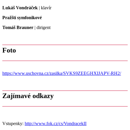
Lukáš Vondráček
| klavír
Pražští symfonikové
Tomáš Brauner
| dirigent
Foto
https://www.uschovna.cz/zasilka/SVKS9ZEEGHXIJAPV-RH2/
Zajímavé odkazy
Vstupenky:
http://www.fok.cz/cs/VondracekII