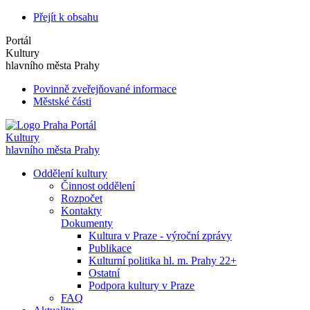
Přejít k obsahu
Portál
Kultury
hlavního města Prahy
Povinně zveřejňované informace
Městské části
Portál
Kultury
hlavního města Prahy
Oddělení kultury
Činnost oddělení
Rozpočet
Kontakty
Dokumenty
Kultura v Praze - výroční zprávy
Publikace
Kulturní politika hl. m. Prahy 22+
Ostatní
Podpora kultury v Praze
FAQ