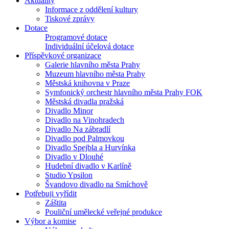
Aktuality
Informace z oddělení kultury
Tiskové zprávy
Dotace
Programové dotace
Individuální účelová dotace
Příspěvkové organizace
Galerie hlavního města Prahy
Muzeum hlavního města Prahy
Městská knihovna v Praze
Symfonický orchestr hlavního města Prahy FOK
Městská divadla pražská
Divadlo Minor
Divadlo na Vinohradech
Divadlo Na zábradlí
Divadlo pod Palmovkou
Divadlo Spejbla a Hurvínka
Divadlo v Dlouhé
Hudební divadlo v Karlíně
Studio Ypsilon
Švandovo divadlo na Smíchově
Potřebuji vyřídit
Záštita
Pouliční umělecké veřejné produkce
Výbor a komise