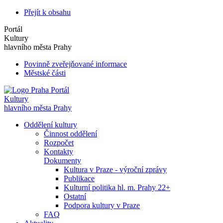
Přejít k obsahu
Portál
Kultury
hlavního města Prahy
Povinně zveřejňované informace
Městské části
Portál
Kultury
hlavního města Prahy
Oddělení kultury
Činnost oddělení
Rozpočet
Kontakty
Dokumenty
Kultura v Praze - výroční zprávy
Publikace
Kulturní politika hl. m. Prahy 22+
Ostatní
Podpora kultury v Praze
FAQ