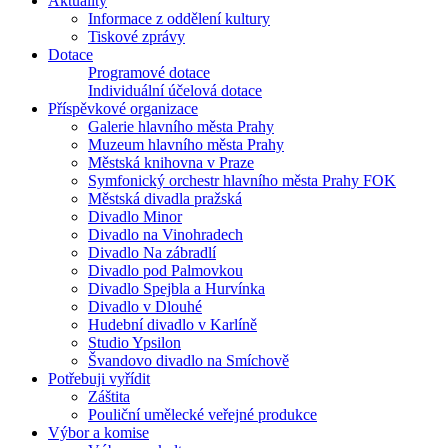
Aktuality
Informace z oddělení kultury
Tiskové zprávy
Dotace
Programové dotace
Individuální účelová dotace
Příspěvkové organizace
Galerie hlavního města Prahy
Muzeum hlavního města Prahy
Městská knihovna v Praze
Symfonický orchestr hlavního města Prahy FOK
Městská divadla pražská
Divadlo Minor
Divadlo na Vinohradech
Divadlo Na zábradlí
Divadlo pod Palmovkou
Divadlo Spejbla a Hurvínka
Divadlo v Dlouhé
Hudební divadlo v Karlíně
Studio Ypsilon
Švandovo divadlo na Smíchově
Potřebuji vyřídit
Záštita
Pouliční umělecké veřejné produkce
Výbor a komise