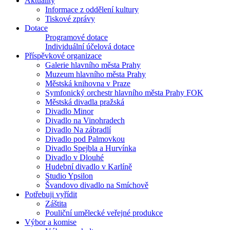
Aktuality
Informace z oddělení kultury
Tiskové zprávy
Dotace
Programové dotace
Individuální účelová dotace
Příspěvkové organizace
Galerie hlavního města Prahy
Muzeum hlavního města Prahy
Městská knihovna v Praze
Symfonický orchestr hlavního města Prahy FOK
Městská divadla pražská
Divadlo Minor
Divadlo na Vinohradech
Divadlo Na zábradlí
Divadlo pod Palmovkou
Divadlo Spejbla a Hurvínka
Divadlo v Dlouhé
Hudební divadlo v Karlíně
Studio Ypsilon
Švandovo divadlo na Smíchově
Potřebuji vyřídit
Záštita
Pouliční umělecké veřejné produkce
Výbor a komise