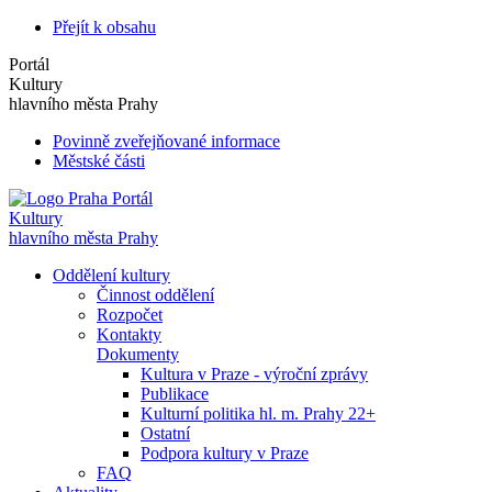
Přejít k obsahu
Portál
Kultury
hlavního města Prahy
Povinně zveřejňované informace
Městské části
Portál
Kultury
hlavního města Prahy
Oddělení kultury
Činnost oddělení
Rozpočet
Kontakty
Dokumenty
Kultura v Praze - výroční zprávy
Publikace
Kulturní politika hl. m. Prahy 22+
Ostatní
Podpora kultury v Praze
FAQ