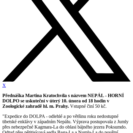
X
Přednáška Martina Kratochvíla s názvem NEPÁL - HORNÍ
DOLPO se uskuteční v úterý 10. února od 18 hodin v
Zoologické zahradě hl. m. Prahy.
Vstupné činí 50 kč.
"Expedice do DOLPA - odlehlé a po většinu roku nedostupné
tibetské enklávy v západním Nepálu. Výprava postupovala z Jumly
přes nebezpečné Kagmara-La do oblasi bájného jezera Poksumdo.
Odtud přes pětitisícová sedla Baga-La a Numla-La do pouštní