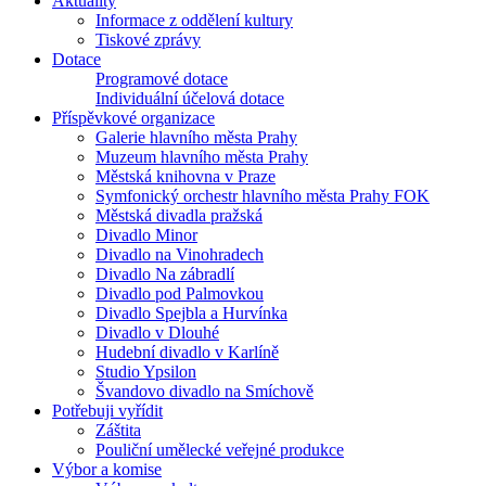
Aktuality
Informace z oddělení kultury
Tiskové zprávy
Dotace
Programové dotace
Individuální účelová dotace
Příspěvkové organizace
Galerie hlavního města Prahy
Muzeum hlavního města Prahy
Městská knihovna v Praze
Symfonický orchestr hlavního města Prahy FOK
Městská divadla pražská
Divadlo Minor
Divadlo na Vinohradech
Divadlo Na zábradlí
Divadlo pod Palmovkou
Divadlo Spejbla a Hurvínka
Divadlo v Dlouhé
Hudební divadlo v Karlíně
Studio Ypsilon
Švandovo divadlo na Smíchově
Potřebuji vyřídit
Záštita
Pouliční umělecké veřejné produkce
Výbor a komise