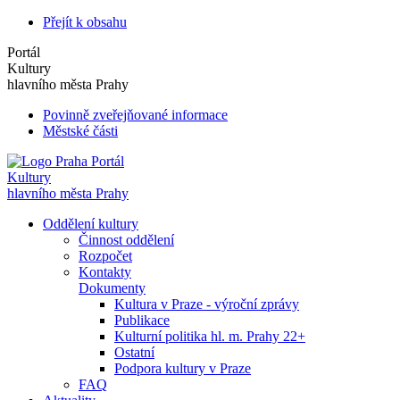
Přejít k obsahu
Portál
Kultury
hlavního města Prahy
Povinně zveřejňované informace
Městské části
Portál
Kultury
hlavního města Prahy
Oddělení kultury
Činnost oddělení
Rozpočet
Kontakty
Dokumenty
Kultura v Praze - výroční zprávy
Publikace
Kulturní politika hl. m. Prahy 22+
Ostatní
Podpora kultury v Praze
FAQ