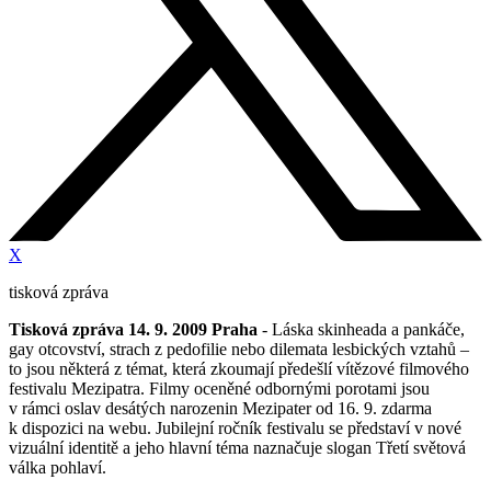
X
tisková zpráva
Tisková zpráva 14. 9. 2009 Praha
- Láska skinheada a pankáče,
gay otcovství, strach z pedofilie nebo dilemata lesbických vztahů –
to jsou některá z témat, která zkoumají předešlí vítězové filmového
festivalu Mezipatra. Filmy oceněné odbornými porotami jsou
v rámci oslav desátých narozenin Mezipater od 16. 9. zdarma
k dispozici na webu. Jubilejní ročník festivalu se představí v nové
vizuální identitě a jeho hlavní téma naznačuje slogan Třetí světová
válka pohlaví.