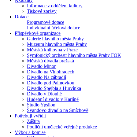
Aktuality
Informace z oddělení kultury
Tiskové zprávy
Dotace
Programové dotace
Individuální účelová dotace
Příspěvkové organizace
Galerie hlavního města Prahy
Muzeum hlavního města Prahy
Městská knihovna v Praze
Symfonický orchestr hlavního města Prahy FOK
Městská divadla pražská
Divadlo Minor
Divadlo na Vinohradech
Divadlo Na zábradlí
Divadlo pod Palmovkou
Divadlo Spejbla a Hurvínka
Divadlo v Dlouhé
Hudební divadlo v Karlíně
Studio Ypsilon
Švandovo divadlo na Smíchově
Potřebuji vyřídit
Záštita
Pouliční umělecké veřejné produkce
Výbor a komise