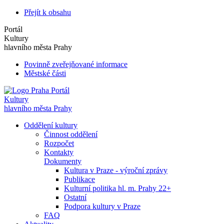
Přejít k obsahu
Portál
Kultury
hlavního města Prahy
Povinně zveřejňované informace
Městské části
Portál
Kultury
hlavního města Prahy
Oddělení kultury
Činnost oddělení
Rozpočet
Kontakty
Dokumenty
Kultura v Praze - výroční zprávy
Publikace
Kulturní politika hl. m. Prahy 22+
Ostatní
Podpora kultury v Praze
FAQ