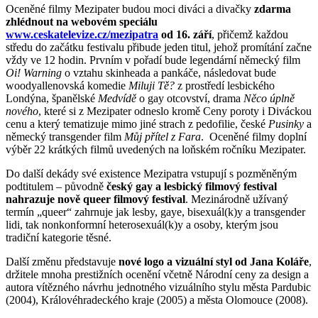
Oceněné filmy Mezipater budou moci diváci a divačky
zdarma
zhlédnout na webovém speciálu
www.ceskatelevize.cz/mezipatra
od 16. září
, přičemž každou
středu do začátku festivalu přibude jeden titul, jehož promítání začne
vždy ve 12 hodin. Prvním v pořadí bude legendární německý film
Oi! Warning
o vztahu skinheada a pankáče, následovat bude
woodyallenovská komedie
Miluji Tě?
z prostředí lesbického
Londýna, španělské
Medvídě
o gay otcovství, drama
Něco úplně
nového
, které si z Mezipater odneslo kromě Ceny poroty i Diváckou
cenu a který tematizuje mimo jiné strach z pedofilie, české
Pusinky
a
německý transgender film
Můj přítel z Fara
. Oceněné filmy doplní
výběr 22 krátkých filmů uvedených na loňském ročníku Mezipater.
Do další dekády své existence Mezipatra vstupují s pozměněným
podtitulem – původně
český gay a lesbický filmový festival
nahrazuje nově queer filmový festival
. Mezinárodně užívaný
termín „queer“ zahrnuje jak lesby, gaye, bisexuál(k)y a transgender
lidi, tak nonkonformní heterosexuál(k)y a osoby, kterým jsou
tradiční kategorie těsné.
Další změnu představuje
nové logo a vizuální styl od Jana Koláře
,
držitele mnoha prestižních ocenění včetně Národní ceny za design a
autora vítězného návrhu jednotného vizuálního stylu města Pardubic
(2004), Královéhradeckého kraje (2005) a města Olomouce (2008).