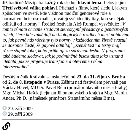
Již tradičně Mezipatra každý rok sledují
hlavní téma
. Letos je jím
Třetí světová válka pohlaví
. Přichází s filmy, které sledují, jakým
způsobem ve světě, kde vládnou tradiční genderové role a
normativní heterosexualita, utvářejí své identity ti/ty, kdo se nějak
odlišují od „normy“. Ředitel festivalu Aleš Rumpel vysvětluje: „
V
tomto tématu chceme sledovat stereotypní představy o genderových
rolích, které lidé zakládají na biologických rozdílech mezi pohlavími,
to, jak pevně nás všechny tyto normy v každodenním životě svazují.
Je dokonce časté, že gayové odmítají „zženštilost“ a lesby mají
různé stupně toho, koho přijímají za správnou lesbu. V programu
také budeme sledovat, jak je podmíněná bisexualita jako uznaná
identita, jak se projevuje transfobie a otevřeme i téma
intersexuality
“.
Desátý ročník festivalu se uskuteční od
23. do 31. října v Brně
a
od
2. do 8. listopadu v Praze
. Záštitu nad festivalem převzali pan
Václav Havel, MUDr. Pavel Bém (primátor hlavního města Prahy)
Mgr. Michal Hašek (hejtman Jihomoravského kraje) a Mgr. Martin
Ander, Ph.D. (náměstek primátora Statutárního města Brna).
29. září 2009
29. září 2009