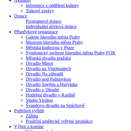
Aktuality
Informace z oddělení kultury
Tiskové zprávy
Dotace
Programové dotace
Individuální účelová dotace
Příspěvkové organizace
Galerie hlavního města Prahy
Muzeum hlavního města Prahy
Městská knihovna v Praze
Symfonický orchestr hlavního města Prahy FOK
Městská divadla pražská
Divadlo Minor
Divadlo na Vinohradech
Divadlo Na zábradlí
Divadlo pod Palmovkou
Divadlo Spejbla a Hurvínka
Divadlo v Dlouhé
Hudební divadlo v Karlíně
Studio Ypsilon
Švandovo divadlo na Smíchově
Potřebuji vyřídit
Záštita
Pouliční umělecké veřejné produkce
Výbor a komise