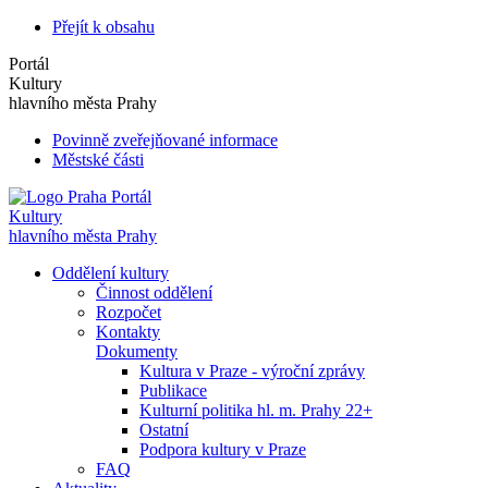
Přejít k obsahu
Portál
Kultury
hlavního města Prahy
Povinně zveřejňované informace
Městské části
Portál
Kultury
hlavního města Prahy
Oddělení kultury
Činnost oddělení
Rozpočet
Kontakty
Dokumenty
Kultura v Praze - výroční zprávy
Publikace
Kulturní politika hl. m. Prahy 22+
Ostatní
Podpora kultury v Praze
FAQ