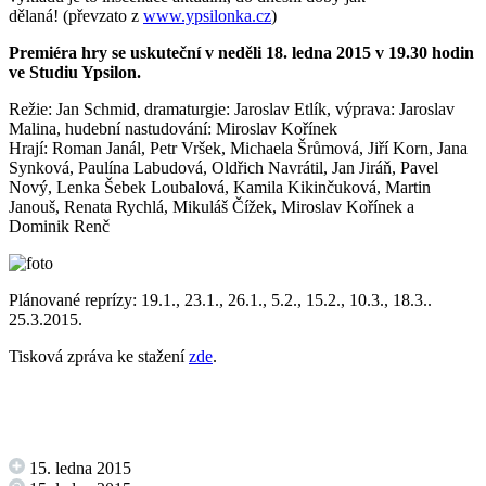
dělaná! (převzato z
www.ypsilonka.cz
)
Premiéra hry se uskuteční v neděli 18. ledna 2015 v 19.30 hodin
ve Studiu Ypsilon.
Režie: Jan Schmid, dramaturgie: Jaroslav Etlík, výprava: Jaroslav
Malina, hudební nastudování: Miroslav Kořínek
Hrají: Roman Janál, Petr Vršek, Michaela Šrůmová, Jiří Korn, Jana
Synková, Paulína Labudová, Oldřich Navrátil, Jan Jiráň, Pavel
Nový, Lenka Šebek Loubalová, Kamila Kikinčuková, Martin
Janouš, Renata Rychlá, Mikuláš Čížek, Miroslav Kořínek a
Dominik Renč
Plánované reprízy: 19.1., 23.1., 26.1., 5.2., 15.2., 10.3., 18.3..
25.3.2015.
Tisková zpráva ke stažení
zde
.
15. ledna 2015