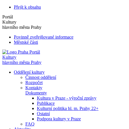
Přejít k obsahu
Portál
Kultury
hlavního města Prahy
Povinně zveřejňované informace
Městské části
Portál
Kultury
hlavního města Prahy
Oddělení kultury
Činnost oddělení
Rozpočet
Kontakty
Dokumenty
Kultura v Praze - výroční zprávy
Publikace
Kulturní politika hl. m. Prahy 22+
Ostatní
Podpora kultury v Praze
FAQ