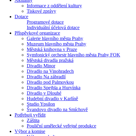
Aktuality
Informace z oddělení kultury
Tiskové zprávy
Dotace
Programové dotace
Individuální účelová dotace
Příspěvkové organizace
Galerie hlavního města Prahy
Muzeum hlavního města Prahy
Městská knihovna v Praze
Symfonický orchestr hlavního města Prahy FOK
Městská divadla pražská
Divadlo Minor
Divadlo na Vinohradech
Divadlo Na zábradlí
Divadlo pod Palmovkou
Divadlo Spejbla a Hurvínka
Divadlo v Dlouhé
Hudební divadlo v Karlíně
Studio Ypsilon
Švandovo divadlo na Smíchově
Potřebuji vyřídit
Záštita
Pouliční umělecké veřejné produkce
Výbor a komise