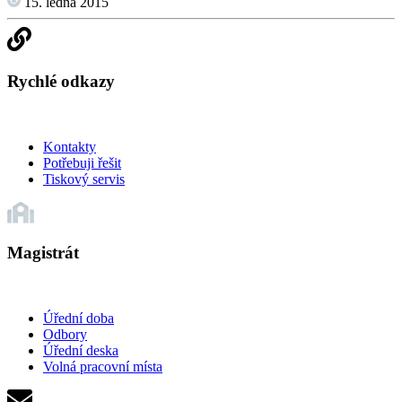
15. ledna 2015
Rychlé odkazy
Kontakty
Potřebuji řešit
Tiskový servis
Magistrát
Úřední doba
Odbory
Úřední deska
Volná pracovní místa