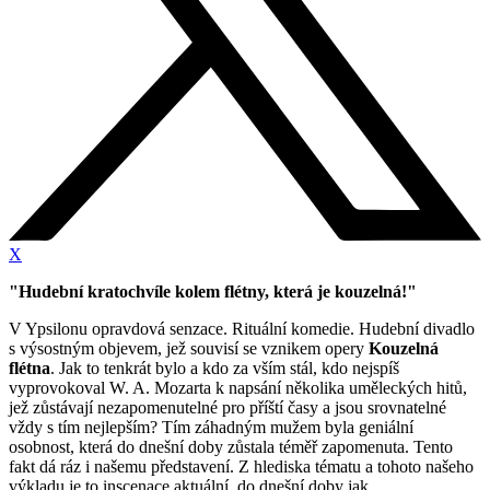
X
"Hudební kratochvíle kolem flétny, která je kouzelná!"
V Ypsilonu opravdová senzace. Rituální komedie. Hudební divadlo
s výsostným objevem, jež souvisí se vznikem opery
Kouzelná
flétna
. Jak to tenkrát bylo a kdo za vším stál, kdo nejspíš
vyprovokoval W. A. Mozarta k napsání několika uměleckých hitů,
jež zůstávají nezapomenutelné pro příští časy a jsou srovnatelné
vždy s tím nejlepším? Tím záhadným mužem byla geniální
osobnost, která do dnešní doby zůstala téměř zapomenuta. Tento
fakt dá ráz i našemu představení. Z hlediska tématu a tohoto našeho
výkladu je to inscenace aktuální, do dnešní doby jak