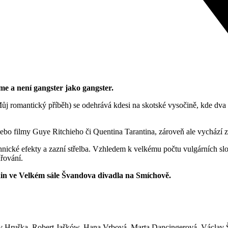
e a není gangster jako gangster.
ůj romantický příběh) se odehrává kdesi na skotské vysočině, kde dva 
filmy Guye Ritchieho či Quentina Tarantina, zároveň ale vychází z n
ické efekty a zazní střelba. Vzhledem k velkému počtu vulgárních slov
dřování.
odin ve Velkém sále Švandova divadla na Smíchově.
lav Hruška, Robert Jašków, Hana Vrbová, Marta Dancingerová, Václav 