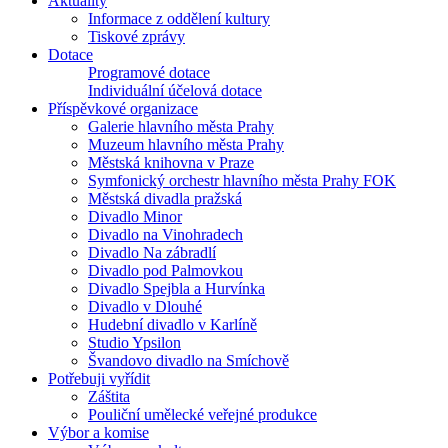
Aktuality
Informace z oddělení kultury
Tiskové zprávy
Dotace
Programové dotace
Individuální účelová dotace
Příspěvkové organizace
Galerie hlavního města Prahy
Muzeum hlavního města Prahy
Městská knihovna v Praze
Symfonický orchestr hlavního města Prahy FOK
Městská divadla pražská
Divadlo Minor
Divadlo na Vinohradech
Divadlo Na zábradlí
Divadlo pod Palmovkou
Divadlo Spejbla a Hurvínka
Divadlo v Dlouhé
Hudební divadlo v Karlíně
Studio Ypsilon
Švandovo divadlo na Smíchově
Potřebuji vyřídit
Záštita
Pouliční umělecké veřejné produkce
Výbor a komise