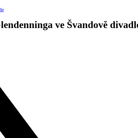
le
lendenninga ve Švandově divadl