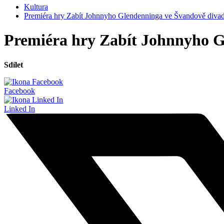
Kultura
Premiéra hry Zabít Johnnyho Glendenninga ve Švandově divad
Premiéra hry Zabít Johnnyho G
Sdílet
Facebook
Linked In