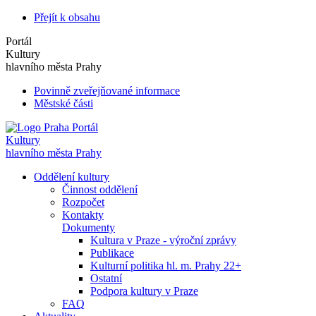
Přejít k obsahu
Portál
Kultury
hlavního města Prahy
Povinně zveřejňované informace
Městské části
Portál
Kultury
hlavního města Prahy
Oddělení kultury
Činnost oddělení
Rozpočet
Kontakty
Dokumenty
Kultura v Praze - výroční zprávy
Publikace
Kulturní politika hl. m. Prahy 22+
Ostatní
Podpora kultury v Praze
FAQ