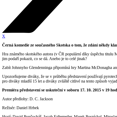
X
Černá komedie ze současného Skotska o tom, že zdání někdy klam
Hra známého skotského autora (v ČR populární díky úspěchu titulu M
jim podaří pokazit, co se dá. Anebo je to celé jinak?
Zabít Johnnyho Glendenninga připomíná hry Martina McDonagha anebo 
Upozorňujeme diváky, že se v průběhu představení používají pyrotechn
pro diváky mladší 15 let a diváky zvláště citlivé na tento způsob vyja
Premiéra představení se uskuteční v soboru 17. 10. 2015 v 19 h
Autor předlohy: D. C. Jackson
Režisér: Daniel Hrbek
Hrají: David Punčochář, Jacob Erftemejler, Marek Pospíchal, Miros