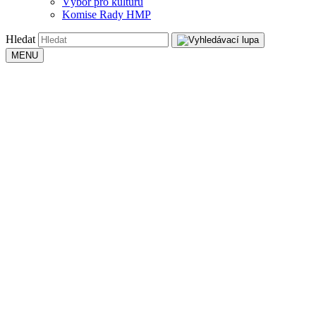
Výbor pro kulturu
Komise Rady HMP
Hledat
MENU