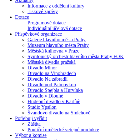
Aktuality
Informace z oddělení kultury
Tiskové zprávy
Dotace
Programové dotace
Individuální účelová dotace
Příspěvkové organizace
Galerie hlavního města Prahy
Muzeum hlavního města Prahy
Městská knihovna v Praze
Symfonický orchestr hlavního města Prahy FOK
Městská divadla pražská
Divadlo Minor
Divadlo na Vinohradech
Divadlo Na zábradlí
Divadlo pod Palmovkou
Divadlo Spejbla a Hurvínka
Divadlo v Dlouhé
Hudební divadlo v Karlíně
Studio Ypsilon
Švandovo divadlo na Smíchově
Potřebuji vyřídit
Záštita
Pouliční umělecké veřejné produkce
Výbor a komise