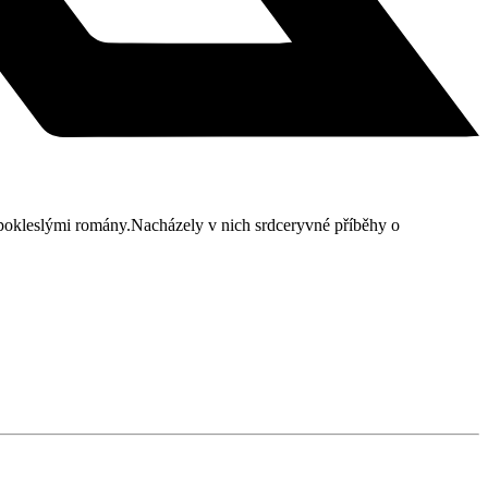
leslými romány.Nacházely v nich srdceryvné příběhy o