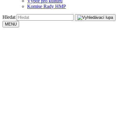
Výbor pro kulturu
Komise Rady HMP
Hledat
MENU