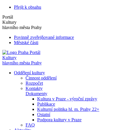
Přejít k obsahu
Portál
Kultury
hlavního města Prahy
Povinně zveřejňované informace
Městské části
Portál
Kultury
hlavního města Prahy
Oddělení kultury
Činnost oddělení
Rozpočet
Kontakty
Dokumenty
Kultura v Praze - výroční zprávy
Publikace
Kulturní politika hl. m. Prahy 22+
Ostatní
Podpora kultury v Praze
FAQ