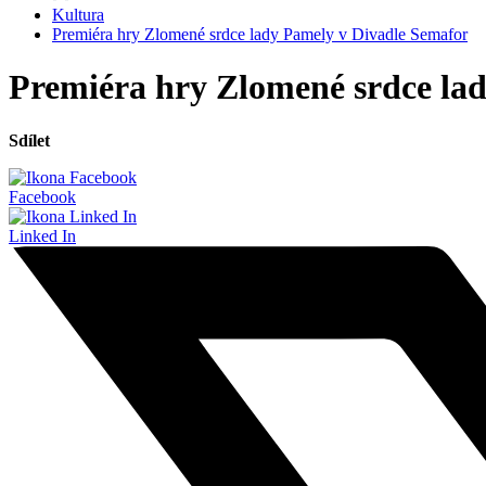
Kultura
Premiéra hry Zlomené srdce lady Pamely v Divadle Semafor
Premiéra hry Zlomené srdce la
Sdílet
Facebook
Linked In