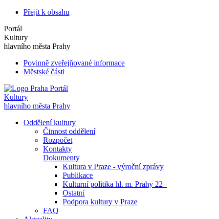
Přejít k obsahu
Portál
Kultury
hlavního města Prahy
Povinně zveřejňované informace
Městské části
Portál
Kultury
hlavního města Prahy
Oddělení kultury
Činnost oddělení
Rozpočet
Kontakty
Dokumenty
Kultura v Praze - výroční zprávy
Publikace
Kulturní politika hl. m. Prahy 22+
Ostatní
Podpora kultury v Praze
FAQ