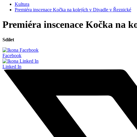
Kultura
Premiéra inscenace Kočka na kolejích v Divadle v Řeznické
Premiéra inscenace Kočka na ko
Sdílet
Facebook
Linked In