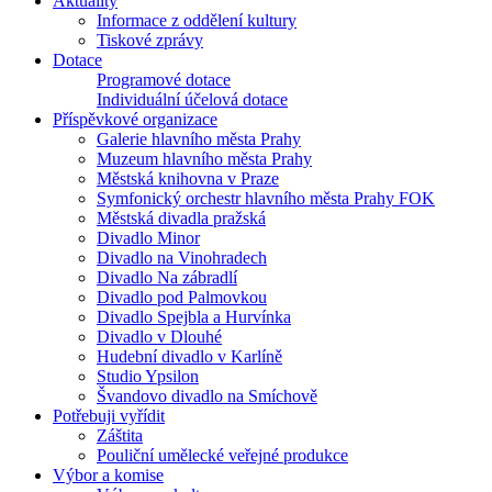
Aktuality
Informace z oddělení kultury
Tiskové zprávy
Dotace
Programové dotace
Individuální účelová dotace
Příspěvkové organizace
Galerie hlavního města Prahy
Muzeum hlavního města Prahy
Městská knihovna v Praze
Symfonický orchestr hlavního města Prahy FOK
Městská divadla pražská
Divadlo Minor
Divadlo na Vinohradech
Divadlo Na zábradlí
Divadlo pod Palmovkou
Divadlo Spejbla a Hurvínka
Divadlo v Dlouhé
Hudební divadlo v Karlíně
Studio Ypsilon
Švandovo divadlo na Smíchově
Potřebuji vyřídit
Záštita
Pouliční umělecké veřejné produkce
Výbor a komise