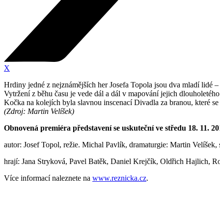
X
Hrdiny jedné z nejznámějších her Josefa Topola jsou dva mladí lidé – 
Vytržení z běhu času je vede dál a dál v mapování jejich dlouholetého
Kočka na kolejích byla slavnou inscenací Divadla za branou, které se
(Zdroj: Martin Velíšek)
Obnovená premiéra představení se uskuteční ve středu 18. 11. 20
autor: Josef Topol, režie. Michal Pavlík, dramaturgie: Martin Velíše
hrají: Jana Stryková, Pavel Batěk, Daniel Krejčík, Oldřich Hajlich, R
Více informací naleznete na
www.reznicka.cz
.