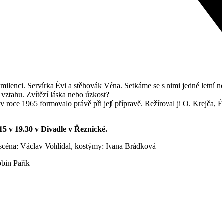
milenci. Servírka Évi a stěhovák Véna. Setkáme se s nimi jedné letní no
 vztahu. Zvítězí láska nebo úzkost?
 v roce 1965 formovalo právě při její přípravě. Režíroval ji O. Krejča,
15 v 19.30 v Divadle v Řeznické.
k, scéna: Václav Vohlídal, kostýmy: Ivana Brádková
obin Pařík