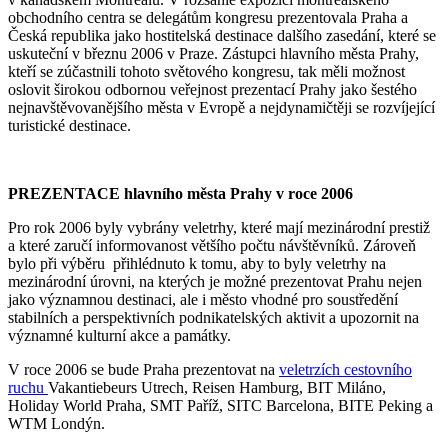
obchodního centra se delegátům kongresu prezentovala Praha a
Česká republika jako hostitelská destinace dalšího zasedání, které se
uskuteční v březnu 2006 v Praze. Zástupci hlavního města Prahy,
kteří se zúčastnili tohoto světového kongresu, tak měli možnost
oslovit širokou odbornou veřejnost prezentací Prahy jako šestého
nejnavštěvovanějšího města v Evropě a nejdynamičtěji se rozvíjející
turistické destinace.
PREZENTACE hlavního města Prahy v roce 2006
Pro rok 2006 byly vybrány veletrhy, které mají mezinárodní prestiž
a které zaručí informovanost většího počtu návštěvníků. Zároveň
bylo při výběru přihlédnuto k tomu, aby to byly veletrhy na
mezinárodní úrovni, na kterých je možné prezentovat Prahu nejen
jako významnou destinaci, ale i město vhodné pro soustředění
stabilních a perspektivních podnikatelských aktivit a upozornit na
významné kulturní akce a památky.
V roce 2006 se bude Praha prezentovat na
veletrzích cestovního
ruchu
Vakantiebeurs Utrech, Reisen Hamburg, BIT Miláno,
Holiday World Praha, SMT Paříž, SITC Barcelona, BITE Peking a
WTM Londýn.