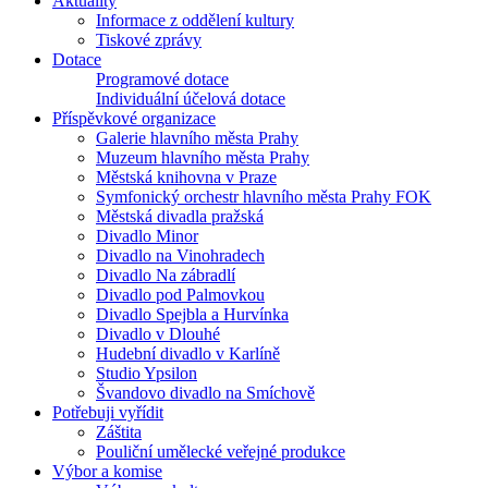
Aktuality
Informace z oddělení kultury
Tiskové zprávy
Dotace
Programové dotace
Individuální účelová dotace
Příspěvkové organizace
Galerie hlavního města Prahy
Muzeum hlavního města Prahy
Městská knihovna v Praze
Symfonický orchestr hlavního města Prahy FOK
Městská divadla pražská
Divadlo Minor
Divadlo na Vinohradech
Divadlo Na zábradlí
Divadlo pod Palmovkou
Divadlo Spejbla a Hurvínka
Divadlo v Dlouhé
Hudební divadlo v Karlíně
Studio Ypsilon
Švandovo divadlo na Smíchově
Potřebuji vyřídit
Záštita
Pouliční umělecké veřejné produkce
Výbor a komise