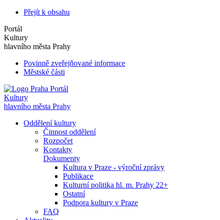
Přejít k obsahu
Portál
Kultury
hlavního města Prahy
Povinně zveřejňované informace
Městské části
Portál
Kultury
hlavního města Prahy
Oddělení kultury
Činnost oddělení
Rozpočet
Kontakty
Dokumenty
Kultura v Praze - výroční zprávy
Publikace
Kulturní politika hl. m. Prahy 22+
Ostatní
Podpora kultury v Praze
FAQ