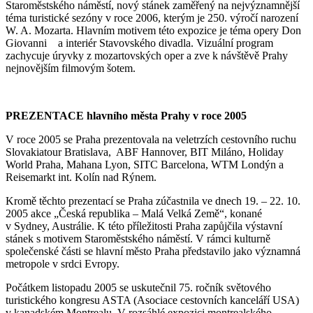
Staroměstského náměstí, nový stánek zaměřený na nejvýznamnější
téma turistické sezóny v roce 2006, kterým je 250. výročí narození
W. A. Mozarta. Hlavním motivem této expozice je téma opery Don
Giovanni a interiér Stavovského divadla. Vizuální program
zachycuje úryvky z mozartovských oper a zve k návštěvě Prahy
nejnovějším filmovým šotem.
PREZENTACE hlavního města Prahy v roce 2005
V roce 2005 se Praha prezentovala na veletrzích cestovního ruchu
Slovakiatour Bratislava, ABF Hannover, BIT Miláno, Holiday
World Praha, Mahana Lyon, SITC Barcelona, WTM Londýn a
Reisemarkt int. Kolín nad Rýnem.
Kromě těchto prezentací se Praha zúčastnila ve dnech 19. – 22. 10.
2005 akce „Česká republika – Malá Velká Země“, konané
v Sydney, Austrálie. K této příležitosti Praha zapůjčila výstavní
stánek s motivem Staroměstského náměstí. V rámci kulturně
společenské části se hlavní město Praha představilo jako významná
metropole v srdci Evropy.
Počátkem listopadu 2005 se uskutečnil 75. ročník světového
turistického kongresu ASTA (Asociace cestovních kanceláří USA)
v kanadském Montrealu. V rozsáhlé expozici montrealského