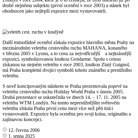
druhé stejnému subjektu (první ocenění v roce 2003) a stánek byl
ohodnocen jako nejlepší expozice mezi vystavovateli.
Další mimořádné ocenění získala expozice hlavního města Prahy na
mezinárodním veletrhu cestovního ruchu MAHANA, konaného
v březnu 2005 v Lyonu, a to cenu za nejvstřícnější a nejkrásnější
expozici, symbolizovanou loutkou Gendarme. Spolu s cenou
získanou na stejném veletrhu v roce 2003, loutkou Zlatý Guignol,
má Praha kompletní dvojici symbolů tohoto známého a prestižního
veletrhu.
S nově koncipovaným stánkem se Praha prezentovala poprvé na
veletrhu cestovního ruchu Holiday World Praha v únoru 2005.
Druhá prezentace se uskutečnila ve dnech 14. – 17. 11. 2005 na
veletrhu WTM Londýn. Na tomto neprestižnějším světovém
veletrhu získala Praha první cenu mezi více než pěti tisíci
vystavovateli. Expozice byla oceněna pro svoji krásu, originalitu a
zajímavou koncepci.
12. června 2006
1. srpna 2025