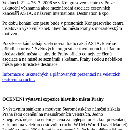
Ve dnech 21. – 26. 3. 2006 se v Kongresovém centru v Praze
uskuteční významná akce mezinárodní asociace cestovních
kanceláří ASTA, s názvem International Destination Expo.
Po dobu konání kongresu bude v prostorách Kongresového centra
instalován výstavní stánek hlavního města Prahy s mozartovským
motivem.
Pražské setkání zahájí zcela novou tradici akcí ASTA, které se
přiřadí na úroveň Světových kongresů cestovního ruchu. Přáním
představitelů města je, aby do Prahy přijelo co nejvíce členů
asociace a na místě se seznámili s krásami Prahy i celou nabídkou
města jako turistické destinace.
Informace o uskutečných a plánovaných prezentací na veletrzích
cestovního ruchu.
OCENĚNÍ výstavní expozice hlavního města Prahy
S výstavním stánkem s motivem Staroměstského náměstí získala
Praha řadu ocenění na mezinárodních veletrzích. Jedno
z nejprestižnějších ocenění je cena za nejlepší turistickou prezentaci,
získanou na veletrhu cestovního ruchu WTM (World Travel Market)
Londýn v roce 2004, které je o to cennější, že bylo uděleno již po