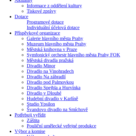
Aktuality
Informace z oddělení kultury
Tiskové zprávy
Dotace
Programové dotace
Individuální účelová dotace
Příspěvkové organizace
Galerie hlavního města Prahy
Muzeum hlavního města Prahy
Městská knihovna v Praze
Symfonický orchestr hlavního města Prahy FOK
Městská divadla pražská
Divadlo Minor
Divadlo na Vinohradech
Divadlo Na zábradlí
Divadlo pod Palmovkou
Divadlo Spejbla a Hurvínka
Divadlo v Dlouhé
Hudební divadlo v Karlíně
Studio Ypsilon
Švandovo divadlo na Smíchově
Potřebuji vyřídit
Záštita
Pouliční umělecké veřejné produkce
Výbor a komise