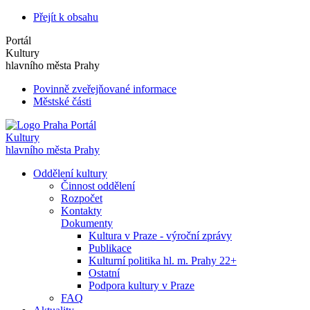
Přejít k obsahu
Portál
Kultury
hlavního města Prahy
Povinně zveřejňované informace
Městské části
Portál
Kultury
hlavního města Prahy
Oddělení kultury
Činnost oddělení
Rozpočet
Kontakty
Dokumenty
Kultura v Praze - výroční zprávy
Publikace
Kulturní politika hl. m. Prahy 22+
Ostatní
Podpora kultury v Praze
FAQ