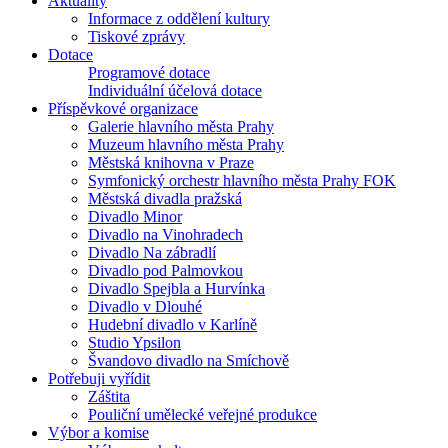
Aktuality
Informace z oddělení kultury
Tiskové zprávy
Dotace
Programové dotace
Individuální účelová dotace
Příspěvkové organizace
Galerie hlavního města Prahy
Muzeum hlavního města Prahy
Městská knihovna v Praze
Symfonický orchestr hlavního města Prahy FOK
Městská divadla pražská
Divadlo Minor
Divadlo na Vinohradech
Divadlo Na zábradlí
Divadlo pod Palmovkou
Divadlo Spejbla a Hurvínka
Divadlo v Dlouhé
Hudební divadlo v Karlíně
Studio Ypsilon
Švandovo divadlo na Smíchově
Potřebuji vyřídit
Záštita
Pouliční umělecké veřejné produkce
Výbor a komise