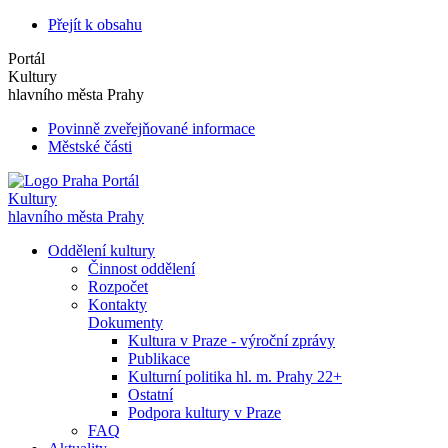
Přejít k obsahu
Portál
Kultury
hlavního města Prahy
Povinně zveřejňované informace
Městské části
Portál
Kultury
hlavního města Prahy
Oddělení kultury
Činnost oddělení
Rozpočet
Kontakty
Dokumenty
Kultura v Praze - výroční zprávy
Publikace
Kulturní politika hl. m. Prahy 22+
Ostatní
Podpora kultury v Praze
FAQ