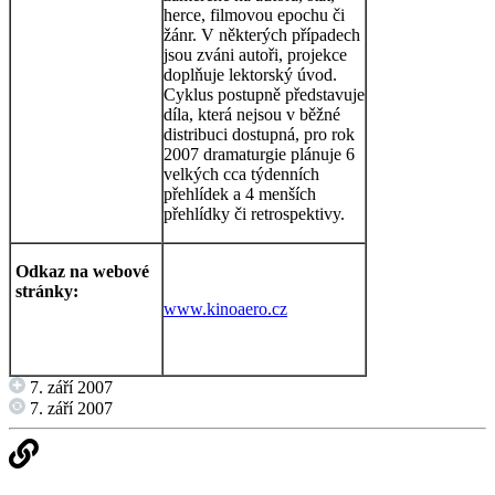
herce, filmovou epochu či
žánr. V některých případech
jsou zváni autoři, projekce
doplňuje lektorský úvod.
Cyklus postupně představuje
díla, která nejsou v běžné
distribuci dostupná, pro rok
2007 dramaturgie plánuje 6
velkých cca týdenních
přehlídek a 4 menších
přehlídky či retrospektivy.
Odkaz na webové
stránky:
www.kinoaero.cz
7. září 2007
7. září 2007