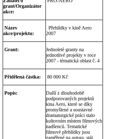
Žadatel o
PRO-AERO
grant/Organizátor
akce:
Název
Přehlídky v kině Aero
akce/projektu:
2007
Grant:
Jednoleté granty na
jednotlivé projekty v roce
2007 - tématická oblast č. 4
Přidělená částka:
80 000 Kč
Popis:
Další z dlouhodobě
podporovaných projektů
kina Aero, které se díky
promyšlené a soustavné
dramaturgické práci stalo
kultovním místem filmových
nadšenců. Tematické
filmové přehlídky jsou
zaměřené na autora, stát,