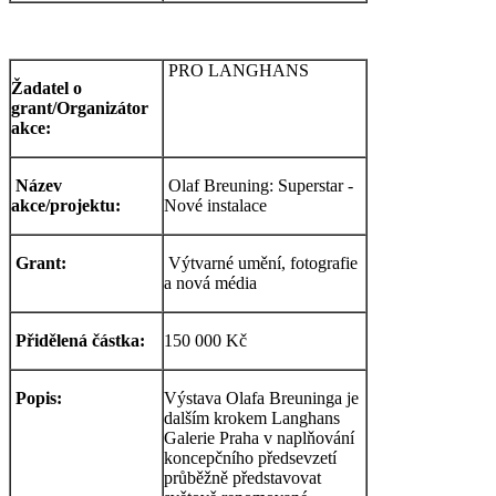
PRO LANGHANS
Žadatel o
grant/Organizátor
akce:
Název
Olaf Breuning: Superstar -
akce/projektu:
Nové instalace
Grant:
Výtvarné umění, fotografie
a nová média
Přidělená částka:
150 000 Kč
Popis:
Výstava Olafa Breuninga je
dalším krokem Langhans
Galerie Praha v naplňování
koncepčního předsevzetí
průběžně představovat