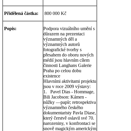
Přidělená částka:
800 000 Kč
Popis:
Podpora vizuálního umění s
důrazem na prezentaci
významných děl a
významných autorů
fotografické tvorby s
přesahem do oboru nových
médií jsou hlavním cílem
činnosti Langhans Galerie
Praha po celou dobu
existence
Hlavními aktivitami projektu
jsou v roce 2009 výstavy:
1. Pavel Dias - Hommage,
Bili Jacobson: Kámen -
nůžky —papír; retrospektiva
významného českého
dokumentaristy Pavla Diase,
který čerstvě oslavil své 70.
narozeniny, v konfrontaci se
snově magickým americkým