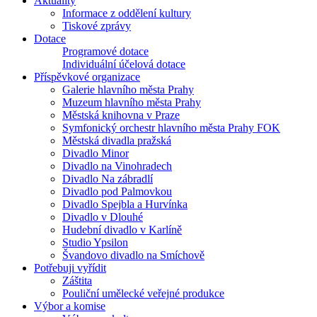
Aktuality
Informace z oddělení kultury
Tiskové zprávy
Dotace
Programové dotace
Individuální účelová dotace
Příspěvkové organizace
Galerie hlavního města Prahy
Muzeum hlavního města Prahy
Městská knihovna v Praze
Symfonický orchestr hlavního města Prahy FOK
Městská divadla pražská
Divadlo Minor
Divadlo na Vinohradech
Divadlo Na zábradlí
Divadlo pod Palmovkou
Divadlo Spejbla a Hurvínka
Divadlo v Dlouhé
Hudební divadlo v Karlíně
Studio Ypsilon
Švandovo divadlo na Smíchově
Potřebuji vyřídit
Záštita
Pouliční umělecké veřejné produkce
Výbor a komise