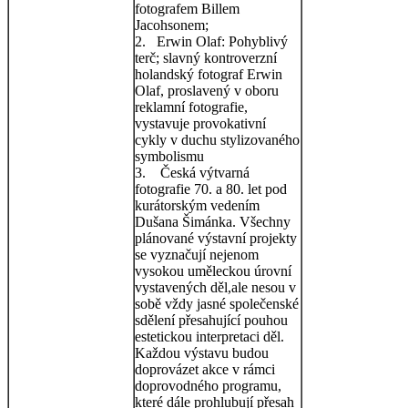
fotografem Billem
Jacohsonem;
2. Erwin Olaf: Pohyblivý
terč; slavný kontroverzní
holandský fotograf Erwin
Olaf, proslavený v oboru
reklamní fotografie,
vystavuje provokativní
cykly v duchu stylizovaného
symbolismu
3. Česká výtvarná
fotografie 70. a 80. let pod
kurátorským vedením
Dušana Šimánka. Všechny
plánované výstavní projekty
se vyznačují nejenom
vysokou uměleckou úrovní
vystavených děl,ale nesou v
sobě vždy jasné společenské
sdělení přesahující pouhou
estetickou interpretaci děl.
Každou výstavu budou
doprovázet akce v rámci
doprovodného programu,
které dále prohlubují přesah