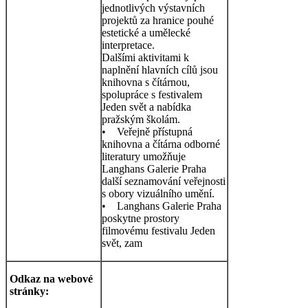
jednotlivých výstavních
projektů za hranice pouhé
estetické a umělecké
interpretace.
Dalšími aktivitami k
naplnění hlavních cílů jsou
knihovna s čítárnou,
spolupráce s festivalem
Jeden svět a nabídka
pražským školám.
• Veřejně přístupná
knihovna a čítárna odborné
literatury umožňuje
Langhans Galerie Praha
další seznamování veřejnosti
s obory vizuálního umění.
• Langhans Galerie Praha
poskytne prostory
filmovému festivalu Jeden
svět, zam
Odkaz na webové
stránky: