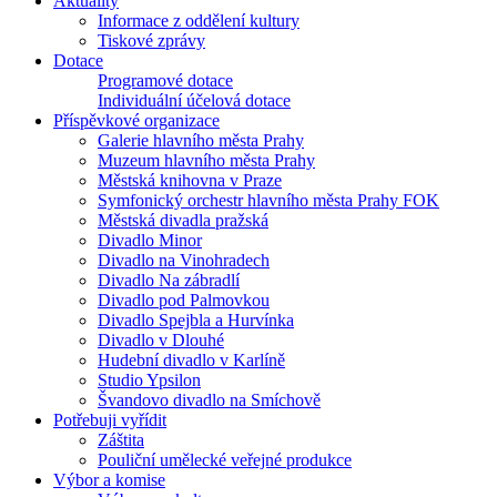
Aktuality
Informace z oddělení kultury
Tiskové zprávy
Dotace
Programové dotace
Individuální účelová dotace
Příspěvkové organizace
Galerie hlavního města Prahy
Muzeum hlavního města Prahy
Městská knihovna v Praze
Symfonický orchestr hlavního města Prahy FOK
Městská divadla pražská
Divadlo Minor
Divadlo na Vinohradech
Divadlo Na zábradlí
Divadlo pod Palmovkou
Divadlo Spejbla a Hurvínka
Divadlo v Dlouhé
Hudební divadlo v Karlíně
Studio Ypsilon
Švandovo divadlo na Smíchově
Potřebuji vyřídit
Záštita
Pouliční umělecké veřejné produkce
Výbor a komise