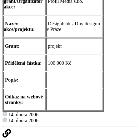
grant/Organizátor
Profil Media s.r.o.
akce:
Název
Designblok - Dny designu
akce/projektu:
v Praze
Grant:
projekt
Přidělená částka:
100 000 Kč
Popis:
Odkaz na webové
stránky:
14. února 2006
14. února 2006