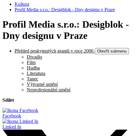
Kultura
Profil Media s.r.o.: Desigblok - Dny designu v Praze
Profil Media s.r.o.: Desigblok -
Dny designu v Praze
Přehled poskytnutých grantů v roce 2006
Otevřít submenu
Divadlo
Film
Hudba
Literatura
Tanec
Výtvarné umění
Neprofesionální umění
Sdílet
Facebook
Linked In