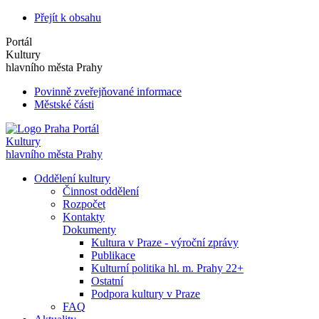
Přejít k obsahu
Portál
Kultury
hlavního města Prahy
Povinně zveřejňované informace
Městské části
Portál
Kultury
hlavního města Prahy
Oddělení kultury
Činnost oddělení
Rozpočet
Kontakty
Dokumenty
Kultura v Praze - výroční zprávy
Publikace
Kulturní politika hl. m. Prahy 22+
Ostatní
Podpora kultury v Praze
FAQ