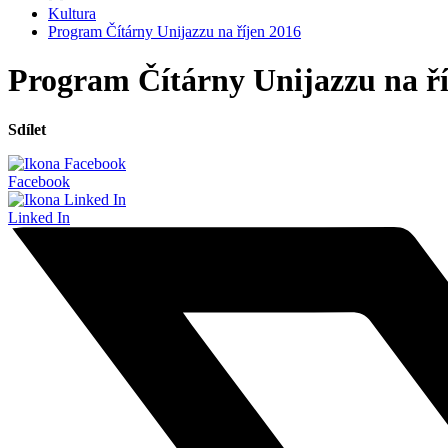
Kultura
Program Čítárny Unijazzu na říjen 2016
Program Čítárny Unijazzu na ří
Sdílet
Facebook
Linked In