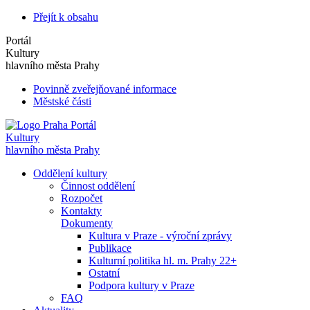
Přejít k obsahu
Portál
Kultury
hlavního města Prahy
Povinně zveřejňované informace
Městské části
Portál
Kultury
hlavního města Prahy
Oddělení kultury
Činnost oddělení
Rozpočet
Kontakty
Dokumenty
Kultura v Praze - výroční zprávy
Publikace
Kulturní politika hl. m. Prahy 22+
Ostatní
Podpora kultury v Praze
FAQ