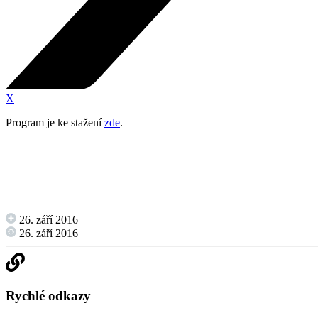
X
Program je ke stažení
zde
.
26. září 2016
26. září 2016
Rychlé odkazy