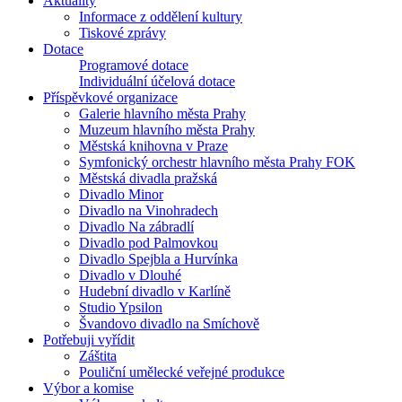
Aktuality
Informace z oddělení kultury
Tiskové zprávy
Dotace
Programové dotace
Individuální účelová dotace
Příspěvkové organizace
Galerie hlavního města Prahy
Muzeum hlavního města Prahy
Městská knihovna v Praze
Symfonický orchestr hlavního města Prahy FOK
Městská divadla pražská
Divadlo Minor
Divadlo na Vinohradech
Divadlo Na zábradlí
Divadlo pod Palmovkou
Divadlo Spejbla a Hurvínka
Divadlo v Dlouhé
Hudební divadlo v Karlíně
Studio Ypsilon
Švandovo divadlo na Smíchově
Potřebuji vyřídit
Záštita
Pouliční umělecké veřejné produkce
Výbor a komise