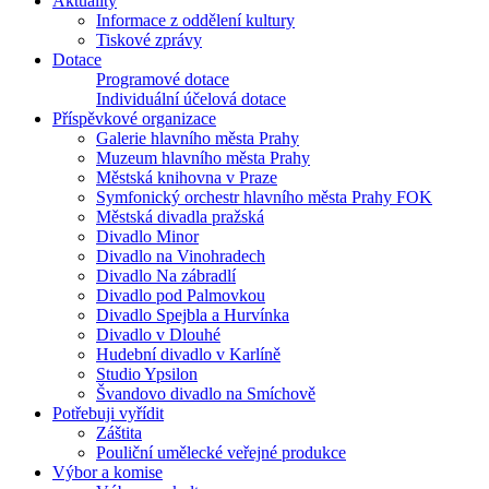
Aktuality
Informace z oddělení kultury
Tiskové zprávy
Dotace
Programové dotace
Individuální účelová dotace
Příspěvkové organizace
Galerie hlavního města Prahy
Muzeum hlavního města Prahy
Městská knihovna v Praze
Symfonický orchestr hlavního města Prahy FOK
Městská divadla pražská
Divadlo Minor
Divadlo na Vinohradech
Divadlo Na zábradlí
Divadlo pod Palmovkou
Divadlo Spejbla a Hurvínka
Divadlo v Dlouhé
Hudební divadlo v Karlíně
Studio Ypsilon
Švandovo divadlo na Smíchově
Potřebuji vyřídit
Záštita
Pouliční umělecké veřejné produkce
Výbor a komise