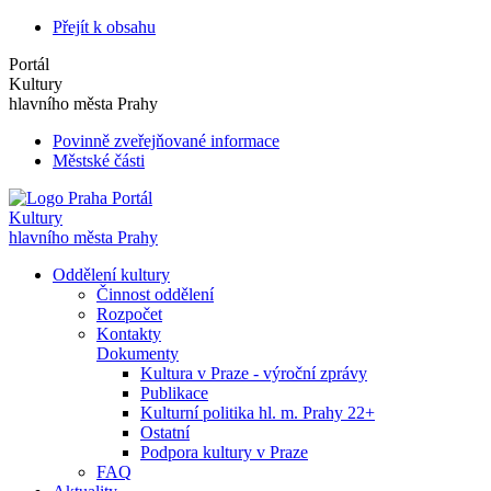
Přejít k obsahu
Portál
Kultury
hlavního města Prahy
Povinně zveřejňované informace
Městské části
Portál
Kultury
hlavního města Prahy
Oddělení kultury
Činnost oddělení
Rozpočet
Kontakty
Dokumenty
Kultura v Praze - výroční zprávy
Publikace
Kulturní politika hl. m. Prahy 22+
Ostatní
Podpora kultury v Praze
FAQ