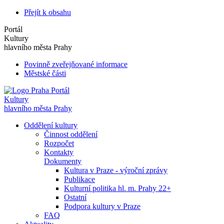
Přejít k obsahu
Portál
Kultury
hlavního města Prahy
Povinně zveřejňované informace
Městské části
Portál
Kultury
hlavního města Prahy
Oddělení kultury
Činnost oddělení
Rozpočet
Kontakty
Dokumenty
Kultura v Praze - výroční zprávy
Publikace
Kulturní politika hl. m. Prahy 22+
Ostatní
Podpora kultury v Praze
FAQ