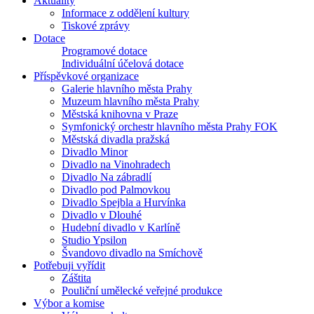
Aktuality
Informace z oddělení kultury
Tiskové zprávy
Dotace
Programové dotace
Individuální účelová dotace
Příspěvkové organizace
Galerie hlavního města Prahy
Muzeum hlavního města Prahy
Městská knihovna v Praze
Symfonický orchestr hlavního města Prahy FOK
Městská divadla pražská
Divadlo Minor
Divadlo na Vinohradech
Divadlo Na zábradlí
Divadlo pod Palmovkou
Divadlo Spejbla a Hurvínka
Divadlo v Dlouhé
Hudební divadlo v Karlíně
Studio Ypsilon
Švandovo divadlo na Smíchově
Potřebuji vyřídit
Záštita
Pouliční umělecké veřejné produkce
Výbor a komise