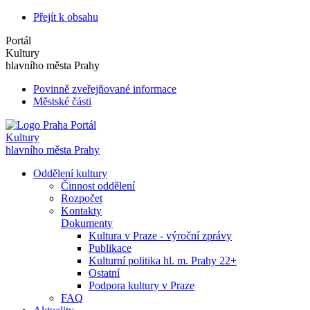
Přejít k obsahu
Portál
Kultury
hlavního města Prahy
Povinně zveřejňované informace
Městské části
Portál
Kultury
hlavního města Prahy
Oddělení kultury
Činnost oddělení
Rozpočet
Kontakty
Dokumenty
Kultura v Praze - výroční zprávy
Publikace
Kulturní politika hl. m. Prahy 22+
Ostatní
Podpora kultury v Praze
FAQ