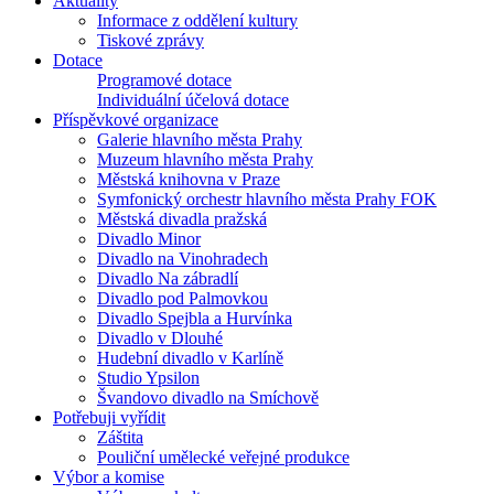
Aktuality
Informace z oddělení kultury
Tiskové zprávy
Dotace
Programové dotace
Individuální účelová dotace
Příspěvkové organizace
Galerie hlavního města Prahy
Muzeum hlavního města Prahy
Městská knihovna v Praze
Symfonický orchestr hlavního města Prahy FOK
Městská divadla pražská
Divadlo Minor
Divadlo na Vinohradech
Divadlo Na zábradlí
Divadlo pod Palmovkou
Divadlo Spejbla a Hurvínka
Divadlo v Dlouhé
Hudební divadlo v Karlíně
Studio Ypsilon
Švandovo divadlo na Smíchově
Potřebuji vyřídit
Záštita
Pouliční umělecké veřejné produkce
Výbor a komise