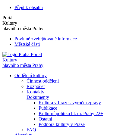
Přejít k obsahu
Portál
Kultury
hlavního města Prahy
Povinně zveřejňované informace
Městské části
Portál
Kultury
hlavního města Prahy
Oddělení kultury
Činnost oddělení
Rozpočet
Kontakty
Dokumenty
Kultura v Praze - výroční zprávy
Publikace
Kulturní politika hl. m. Prahy 22+
Ostatní
Podpora kultury v Praze
FAQ