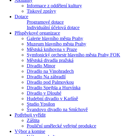
Aktuality
Informace z oddělení kultury
Tiskové zprávy
Dotace
Programové dotace
Individuální účelová dotace
Příspěvkové organizace
Galerie hlavního města Prahy
Muzeum hlavního města Prahy
Městská knihovna v Praze
Symfonický orchestr hlavního města Prahy FOK
Městská divadla pražská
Divadlo Minor
Divadlo na Vinohradech
Divadlo Na zábradlí
Divadlo pod Palmovkou
Divadlo Spejbla a Hurvínka
Divadlo v Dlouhé
Hudební divadlo v Karlíně
Studio Ypsilon
Švandovo divadlo na Smíchově
Potřebuji vyřídit
Záštita
Pouliční umělecké veřejné produkce
Výbor a komise