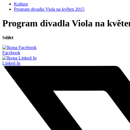
Kultura
Program divadla Viola na květen 2015
Program divadla Viola na květe
Sdílet
Facebook
Linked In