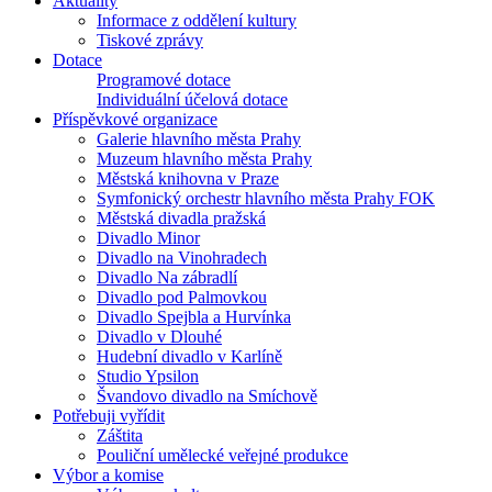
Aktuality
Informace z oddělení kultury
Tiskové zprávy
Dotace
Programové dotace
Individuální účelová dotace
Příspěvkové organizace
Galerie hlavního města Prahy
Muzeum hlavního města Prahy
Městská knihovna v Praze
Symfonický orchestr hlavního města Prahy FOK
Městská divadla pražská
Divadlo Minor
Divadlo na Vinohradech
Divadlo Na zábradlí
Divadlo pod Palmovkou
Divadlo Spejbla a Hurvínka
Divadlo v Dlouhé
Hudební divadlo v Karlíně
Studio Ypsilon
Švandovo divadlo na Smíchově
Potřebuji vyřídit
Záštita
Pouliční umělecké veřejné produkce
Výbor a komise