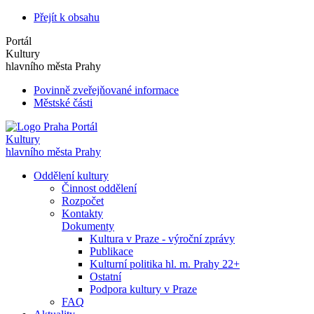
Přejít k obsahu
Portál
Kultury
hlavního města Prahy
Povinně zveřejňované informace
Městské části
Portál
Kultury
hlavního města Prahy
Oddělení kultury
Činnost oddělení
Rozpočet
Kontakty
Dokumenty
Kultura v Praze - výroční zprávy
Publikace
Kulturní politika hl. m. Prahy 22+
Ostatní
Podpora kultury v Praze
FAQ