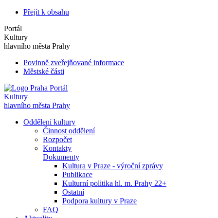
Přejít k obsahu
Portál
Kultury
hlavního města Prahy
Povinně zveřejňované informace
Městské části
Portál
Kultury
hlavního města Prahy
Oddělení kultury
Činnost oddělení
Rozpočet
Kontakty
Dokumenty
Kultura v Praze - výroční zprávy
Publikace
Kulturní politika hl. m. Prahy 22+
Ostatní
Podpora kultury v Praze
FAQ