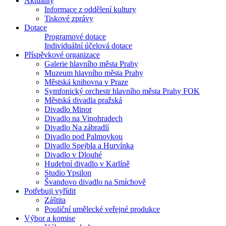
Aktuality
Informace z oddělení kultury
Tiskové zprávy
Dotace
Programové dotace
Individuální účelová dotace
Příspěvkové organizace
Galerie hlavního města Prahy
Muzeum hlavního města Prahy
Městská knihovna v Praze
Symfonický orchestr hlavního města Prahy FOK
Městská divadla pražská
Divadlo Minor
Divadlo na Vinohradech
Divadlo Na zábradlí
Divadlo pod Palmovkou
Divadlo Spejbla a Hurvínka
Divadlo v Dlouhé
Hudební divadlo v Karlíně
Studio Ypsilon
Švandovo divadlo na Smíchově
Potřebuji vyřídit
Záštita
Pouliční umělecké veřejné produkce
Výbor a komise