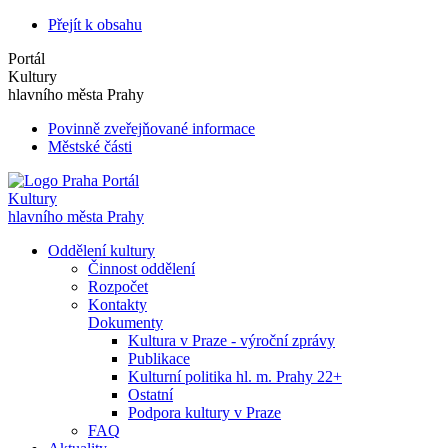
Přejít k obsahu
Portál
Kultury
hlavního města Prahy
Povinně zveřejňované informace
Městské části
Portál
Kultury
hlavního města Prahy
Oddělení kultury
Činnost oddělení
Rozpočet
Kontakty
Dokumenty
Kultura v Praze - výroční zprávy
Publikace
Kulturní politika hl. m. Prahy 22+
Ostatní
Podpora kultury v Praze
FAQ