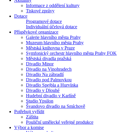
Aktuality
Informace z oddělení kultury
Tiskové zprávy
Dotace
Programové dotace
Individuální účelová dotace
Příspěvkové organizace
Galerie hlavního města Prahy
Muzeum hlavního města Prahy
Městská knihovna v Praze
Symfonický orchestr hlavního města Prahy FOK
Městská divadla pražská
Divadlo Minor
Divadlo na Vinohradech
Divadlo Na zábradlí
Divadlo pod Palmovkou
Divadlo Spejbla a Hurvínka
Divadlo v Dlouhé
Hudební divadlo v Karlíně
Studio Ypsilon
Švandovo divadlo na Smíchově
Potřebuji vyřídit
Záštita
Pouliční umělecké veřejné produkce
Výbor a komise