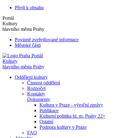
Přejít k obsahu
Portál
Kultury
hlavního města Prahy
Povinně zveřejňované informace
Městské části
Portál
Kultury
hlavního města Prahy
Oddělení kultury
Činnost oddělení
Rozpočet
Kontakty
Dokumenty
Kultura v Praze - výroční zprávy
Publikace
Kulturní politika hl. m. Prahy 22+
Ostatní
Podpora kultury v Praze
FAQ