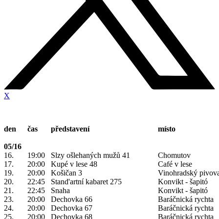
X
den
čas
představení
místo
05/16
16.
19:00
Slzy ošlehaných mužů 41
Chomutov
17.
20:00
Kupé v lese 48
Café v lese
19.
20:00
Košičan 3
Vinohradský pivov
20.
22:45
Stand'artní kabaret 275
Konvikt - šapitó
21.
22:45
Snaha
Konvikt - šapitó
23.
20:00
Dechovka 66
Baráčnická rychta
24.
20:00
Dechovka 67
Baráčnická rychta
25.
20:00
Dechovka 68
Baráčnická rychta