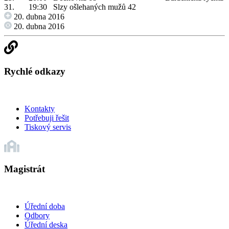
31.
19:30
Slzy ošlehaných mužů 42
20. dubna 2016
20. dubna 2016
Rychlé odkazy
Kontakty
Potřebuji řešit
Tiskový servis
Magistrát
Úřední doba
Odbory
Úřední deska