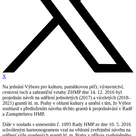
X
Na jednání Výboru pro kulturu, památkovou péči, výstavnictví,
cestovní ruch a zahraniční vztahy ZHMP dne 14. 12. 2016 byl
projednán návrh na udělení jednoletých (2017) a víceletých (2018–
2021) grantů hl. m. Prahy v oblasti kultury a umění s tím, že Výbor
souhlasil s předložením návrhu těchto grantů k projednávání v Radě
a Zastupitelstvu HMP.
Dále v souladu s usnesením č. 1095 Rady HMP ze dne 10. 5. 2016
schváleným harmonogramem vzal na vědomí zveřejnění návrhu na
udělení výše uvedených grantů hl. m. Prahy v příloze zveřejněného