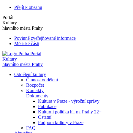
Přejít k obsahu
Portál
Kultury
hlavního města Prahy
Povinně zveřejňované informace
Městské části
Portál
Kultury
hlavního města Prahy
Oddělení kultury
Činnost oddělení
Rozpočet
Kontakty
Dokumenty
Kultura v Praze - výroční zprávy
Publikace
Kulturní politika hl. m. Prahy 22+
Ostatní
Podpora kultury v Praze
FAQ