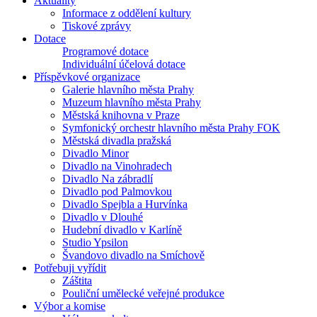
Aktuality
Informace z oddělení kultury
Tiskové zprávy
Dotace
Programové dotace
Individuální účelová dotace
Příspěvkové organizace
Galerie hlavního města Prahy
Muzeum hlavního města Prahy
Městská knihovna v Praze
Symfonický orchestr hlavního města Prahy FOK
Městská divadla pražská
Divadlo Minor
Divadlo na Vinohradech
Divadlo Na zábradlí
Divadlo pod Palmovkou
Divadlo Spejbla a Hurvínka
Divadlo v Dlouhé
Hudební divadlo v Karlíně
Studio Ypsilon
Švandovo divadlo na Smíchově
Potřebuji vyřídit
Záštita
Pouliční umělecké veřejné produkce
Výbor a komise