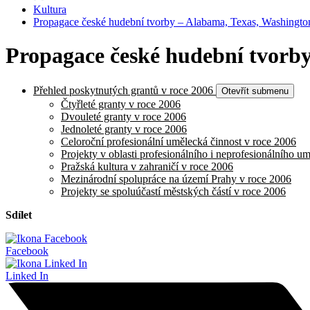
Kultura
Propagace české hudební tvorby – Alabama, Texas, Washingt
Propagace české hudební tvorb
Přehled poskytnutých grantů v roce 2006
Otevřít submenu
Čtyřleté granty v roce 2006
Dvouleté granty v roce 2006
Jednoleté granty v roce 2006
Celoroční profesionální umělecká činnost v roce 2006
Projekty v oblasti profesionálního i neprofesionálního u
Pražská kultura v zahraničí v roce 2006
Mezinárodní spolupráce na území Prahy v roce 2006
Projekty se spoluúčastí městských částí v roce 2006
Sdílet
Facebook
Linked In