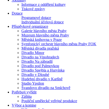
Aktuality
Informace z oddělení kultury
Tiskové zprávy
Dotace
Programové dotace
Individuální účelová dotace
Příspěvkové organizace
Galerie hlavního města Prahy
Muzeum hlavního města Prahy
Městská knihovna v Praze
Symfonický orchestr hlavního města Prahy FOK
Městská divadla pražská
Divadlo Minor
Divadlo na Vinohradech
Divadlo Na zábradlí
Divadlo pod Palmovkou
Divadlo Spejbla a Hurvínka
Divadlo v Dlouhé
Hudební divadlo v Karlíně
Studio Ypsilon
Švandovo divadlo na Smíchově
Potřebuji vyřídit
Záštita
Pouliční umělecké veřejné produkce
Výbor a komise