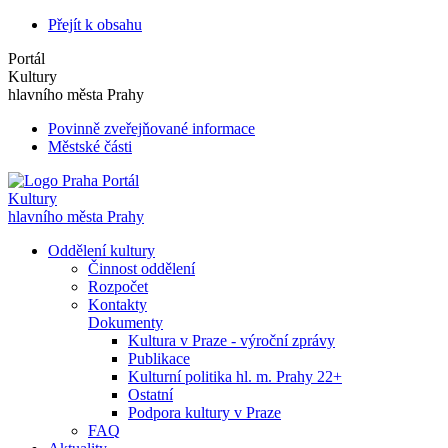
Přejít k obsahu
Portál
Kultury
hlavního města Prahy
Povinně zveřejňované informace
Městské části
Portál
Kultury
hlavního města Prahy
Oddělení kultury
Činnost oddělení
Rozpočet
Kontakty
Dokumenty
Kultura v Praze - výroční zprávy
Publikace
Kulturní politika hl. m. Prahy 22+
Ostatní
Podpora kultury v Praze
FAQ