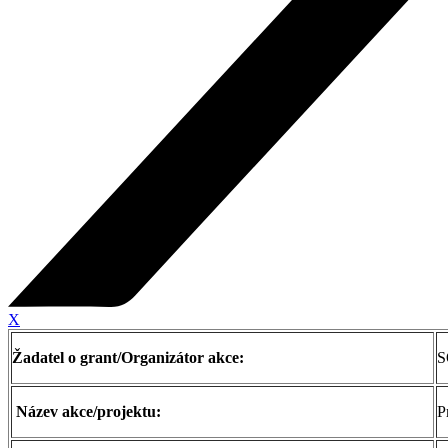
X
Žadatel o grant/Organizátor akce:
S
Název akce/projektu:
P